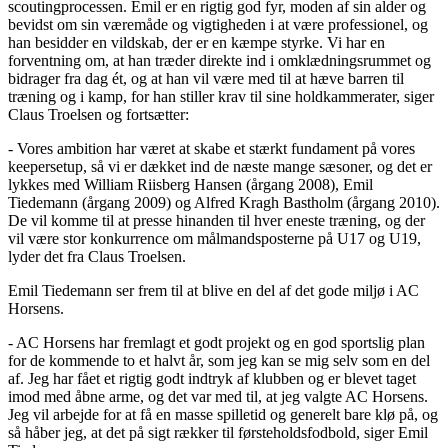
scoutingprocessen. Emil er en rigtig god fyr, moden af sin alder og
bevidst om sin væremåde og vigtigheden i at være professionel, og
han besidder en vildskab, der er en kæmpe styrke. Vi har en
forventning om, at han træder direkte ind i omklædningsrummet og
bidrager fra dag ét, og at han vil være med til at hæve barren til
træning og i kamp, for han stiller krav til sine holdkammerater, siger
Claus Troelsen og fortsætter:
- Vores ambition har været at skabe et stærkt fundament på vores
keepersetup, så vi er dækket ind de næste mange sæsoner, og det er
lykkes med William Riisberg Hansen (årgang 2008), Emil
Tiedemann (årgang 2009) og Alfred Kragh Bastholm (årgang 2010).
De vil komme til at presse hinanden til hver eneste træning, og der
vil være stor konkurrence om målmandsposterne på U17 og U19,
lyder det fra Claus Troelsen.
Emil Tiedemann ser frem til at blive en del af det gode miljø i AC
Horsens.
- AC Horsens har fremlagt et godt projekt og en god sportslig plan
for de kommende to et halvt år, som jeg kan se mig selv som en del
af. Jeg har fået et rigtig godt indtryk af klubben og er blevet taget
imod med åbne arme, og det var med til, at jeg valgte AC Horsens.
Jeg vil arbejde for at få en masse spilletid og generelt bare klø på, og
så håber jeg, at det på sigt rækker til førsteholdsfodbold, siger Emil