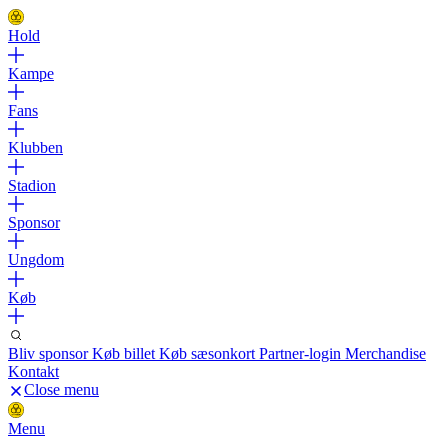
Hold
Kampe
Fans
Klubben
Stadion
Sponsor
Ungdom
Køb
Bliv sponsor
Køb billet
Køb sæsonkort
Partner-login
Merchandise
Kontakt
Close menu
Menu