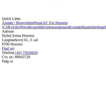
Quick Links
Ansatte / Bestyrelsen
Presse
AC For Horsens
(CSR)
Arkiv
Privatlivspolitik
Ordensreglement
Kontakt
Handelsbetingel
Adresse
Hybel Arena Horsens
Langmarksvej 61, 3. sal
8700 Horsens
Find vej
Telefon
(+45) 75626020
Cvr. nr.: 89943728
Følg os