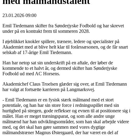
med målmandstalent
23.01.2026 09:00
Emil Tiedemann skifter fra Sønderjyske Fodbold og har skrevet
under på en kontrakt frem til sommeren 2028.
I øjeblikket knokler spillere, trænere, ledere og specialister på
Akademiet med at blive helt klar til forårssæsonen, og de får snart
selskab af 17-årige Emil Tiedemann.
Han har netop sat sin underskrift på en aftale, der løber de
kommende to et halvt år, og dermed skifter han Sønderjyske
Fodbold ud med AC Horsens.
Akademichef Claus Troelsen glæder sig over, at Emil Tiedemann
har valgt at fortsætte karrieren på Langmarksvej.
- Emil Tiedemann er en fysisk stærk målmand med et stort
potentiale, og han har sin store force i redningsspillet med sin
hurtighed på stregen, gode reflekser og evnen til at positionere sig i
målet. Han er meget træningsparat, og som alle andre unge
målmænd har han udviklingsområder, som han skal arbejde videre
med, og det skal han gøre sammen med vores dygtige
målmandstræner Magnus Østergaard, der har været en del af