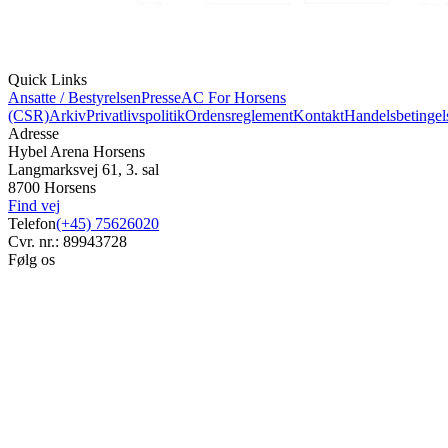
Quick Links
Ansatte / Bestyrelsen
Presse
AC For Horsens
(CSR)
Arkiv
Privatlivspolitik
Ordensreglement
Kontakt
Handelsbetingel
Adresse
Hybel Arena Horsens
Langmarksvej 61, 3. sal
8700 Horsens
Find vej
Telefon
(+45) 75626020
Cvr. nr.: 89943728
Følg os