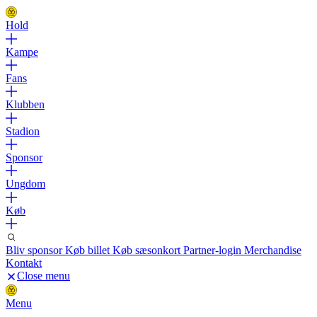
Hold
Kampe
Fans
Klubben
Stadion
Sponsor
Ungdom
Køb
Bliv sponsor
Køb billet
Køb sæsonkort
Partner-login
Merchandise
Kontakt
Close menu
Menu