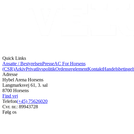
Quick Links
Ansatte / Bestyrelsen
Presse
AC For Horsens
(CSR)
Arkiv
Privatlivspolitik
Ordensreglement
Kontakt
Handelsbetingel
Adresse
Hybel Arena Horsens
Langmarksvej 61, 3. sal
8700 Horsens
Find vej
Telefon
(+45) 75626020
Cvr. nr.: 89943728
Følg os