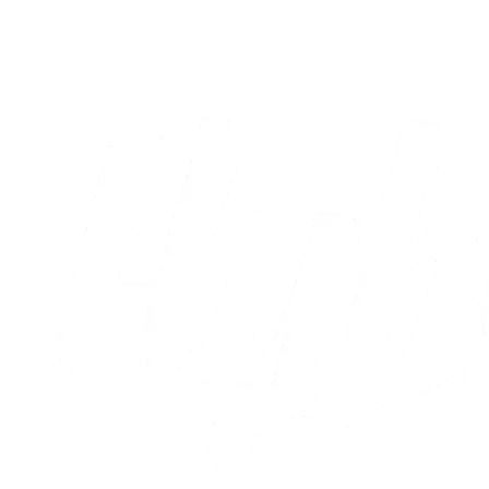
Eksponering
Eksponér din virksomhed sammen med byen største brand! Kom
med på holdet og få din markedsføring helt tæt på 'de gule' på Hybel
Arena Horsens.