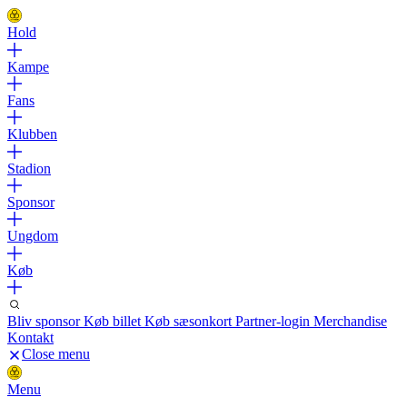
Hold
Kampe
Fans
Klubben
Stadion
Sponsor
Ungdom
Køb
Bliv sponsor
Køb billet
Køb sæsonkort
Partner-login
Merchandise
Kontakt
Close menu
Menu