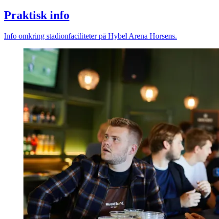
Praktisk info
Info omkring stadionfaciliteter på Hybel Arena Horsens.