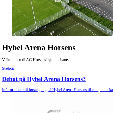
Hybel Arena Horsens
Velkommen til AC Horsens' hjemmebane.
Stadion
Debut på Hybel Arena Horsens?
Informationer til første gang på Hybel Arena Horsens til en hjemme