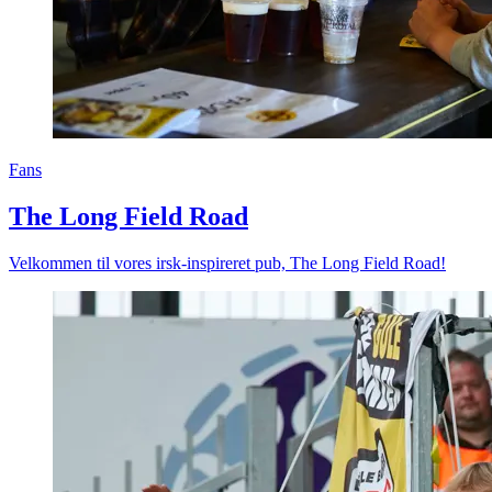
Fans
The Long Field Road
Velkommen til vores irsk-inspireret pub, The Long Field Road!