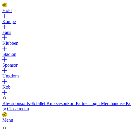
Hold
Kampe
Fans
Klubben
Stadion
Sponsor
Ungdom
Køb
Bliv sponsor
Køb billet
Køb sæsonkort
Partner-login
Merchandise
Ko
Close menu
Menu