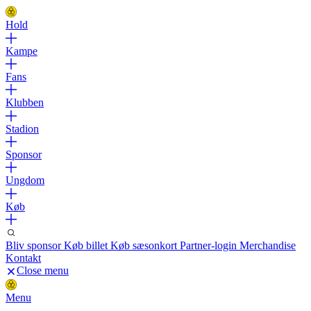
Hold
Kampe
Fans
Klubben
Stadion
Sponsor
Ungdom
Køb
Bliv sponsor
Køb billet
Køb sæsonkort
Partner-login
Merchandise
Kontakt
Close menu
Menu