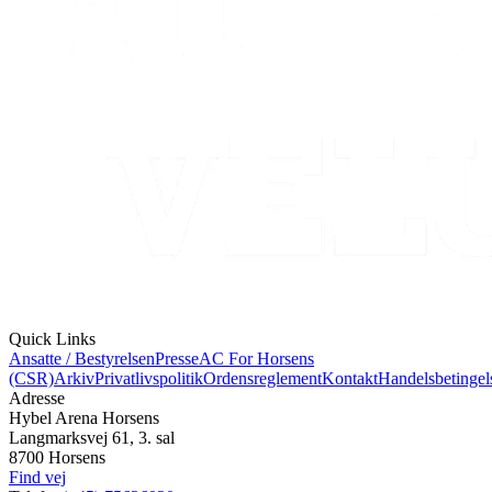
Quick Links
Ansatte / Bestyrelsen
Presse
AC For Horsens
(CSR)
Arkiv
Privatlivspolitik
Ordensreglement
Kontakt
Handelsbetingel
Adresse
Hybel Arena Horsens
Langmarksvej 61, 3. sal
8700 Horsens
Find vej