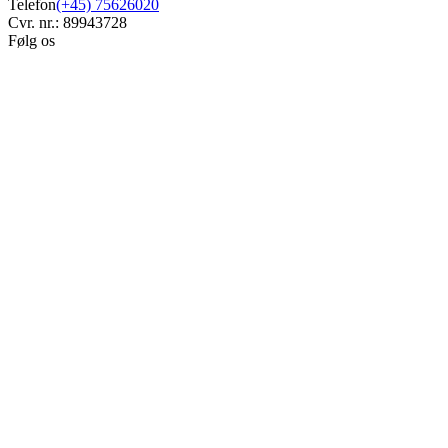
Telefon
(+45) 75626020
Cvr. nr.: 89943728
Følg os