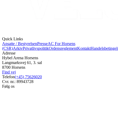
Quick Links
Ansatte / Bestyrelsen
Presse
AC For Horsens
(CSR)
Arkiv
Privatlivspolitik
Ordensreglement
Kontakt
Handelsbetingel
Adresse
Hybel Arena Horsens
Langmarksvej 61, 3. sal
8700 Horsens
Find vej
Telefon
(+45) 75626020
Cvr. nr.: 89943728
Følg os