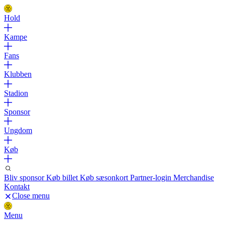
Hold
Kampe
Fans
Klubben
Stadion
Sponsor
Ungdom
Køb
Bliv sponsor
Køb billet
Køb sæsonkort
Partner-login
Merchandise
Kontakt
Close menu
Menu