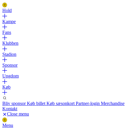
Hold
Kampe
Fans
Klubben
Stadion
Sponsor
Ungdom
Køb
Bliv sponsor
Køb billet
Køb sæsonkort
Partner-login
Merchandise
Kontakt
Close menu
Menu