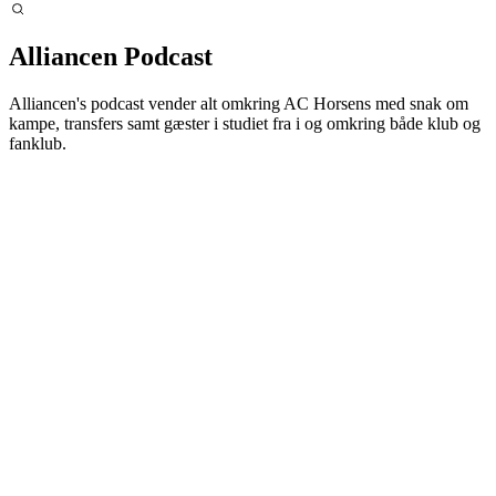
Alliancen Podcast
Alliancen's podcast vender alt omkring AC Horsens med snak om
kampe, transfers samt gæster i studiet fra i og omkring både klub og
fanklub.
Alliancen's podcast er en fandrevet podcast af medlemmerne i
fanklubben.
Her bliver der snakket om alt i og omkring klubben fra et fan-
perspektiv. Her bliver kampene vendt, kåret Man of the Match og
snakket transferrygter, samt besøg af gæster i studiet i form af bl.a.
spillere.
Du kan finde podcasten her på siden, og du kan finde den i dine
podcast-apps som Spotify og Apple Podcast.
Bliv medlem af Alliancen her og støt fanscenen i Horsens.
Disclaimer: Alliancen's Podcast er uafhængig af AC Horsens, og er
hverken produceret eller lavet til eller for AC Horsens. Holdinger og