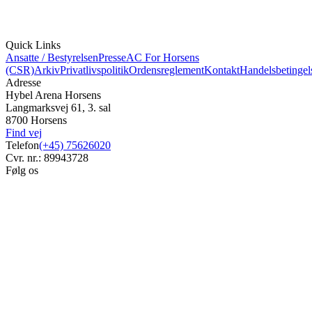
Quick Links
Ansatte / Bestyrelsen
Presse
AC For Horsens
(CSR)
Arkiv
Privatlivspolitik
Ordensreglement
Kontakt
Handelsbetingel
Adresse
Hybel Arena Horsens
Langmarksvej 61, 3. sal
8700 Horsens
Find vej
Telefon
(+45) 75626020
Cvr. nr.: 89943728
Følg os