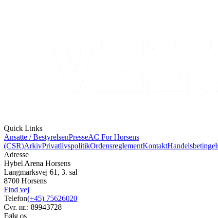
Quick Links
Ansatte / Bestyrelsen
Presse
AC For Horsens
(CSR)
Arkiv
Privatlivspolitik
Ordensreglement
Kontakt
Handelsbetingel
Adresse
Hybel Arena Horsens
Langmarksvej 61, 3. sal
8700 Horsens
Find vej
Telefon
(+45) 75626020
Cvr. nr.: 89943728
Følg os