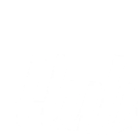
AC Horsens – Vendsyssel FF: Dagens gule
startopstilling
28.02.2025
Alle nyheder