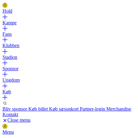
Hold
Kampe
Fans
Klubben
Stadion
Sponsor
Ungdom
Køb
Bliv sponsor
Køb billet
Køb sæsonkort
Partner-login
Merchandise
Kontakt
Close menu
Menu