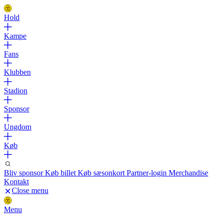
Hold
Kampe
Fans
Klubben
Stadion
Sponsor
Ungdom
Køb
Bliv sponsor
Køb billet
Køb sæsonkort
Partner-login
Merchandise
Kontakt
Close menu
Menu