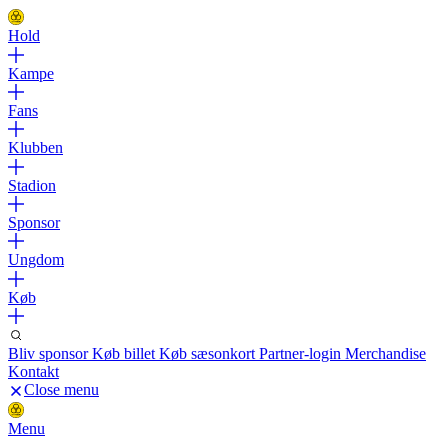
Hold
Kampe
Fans
Klubben
Stadion
Sponsor
Ungdom
Køb
Bliv sponsor
Køb billet
Køb sæsonkort
Partner-login
Merchandise
Kontakt
Close menu
Menu