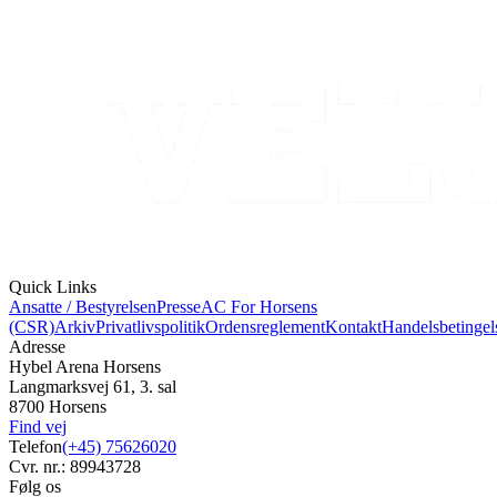
Quick Links
Ansatte / Bestyrelsen
Presse
AC For Horsens
(CSR)
Arkiv
Privatlivspolitik
Ordensreglement
Kontakt
Handelsbetingel
Adresse
Hybel Arena Horsens
Langmarksvej 61, 3. sal
8700 Horsens
Find vej
Telefon
(+45) 75626020
Cvr. nr.: 89943728
Følg os