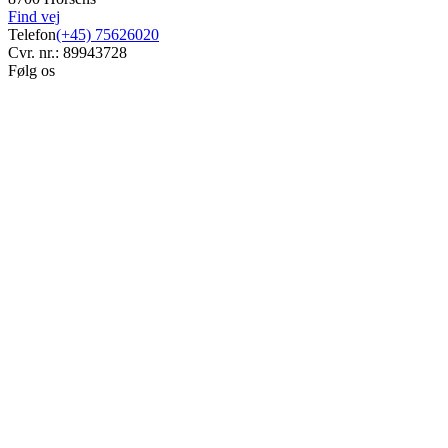
Find vej
Telefon
(+45) 75626020
Cvr. nr.: 89943728
Følg os