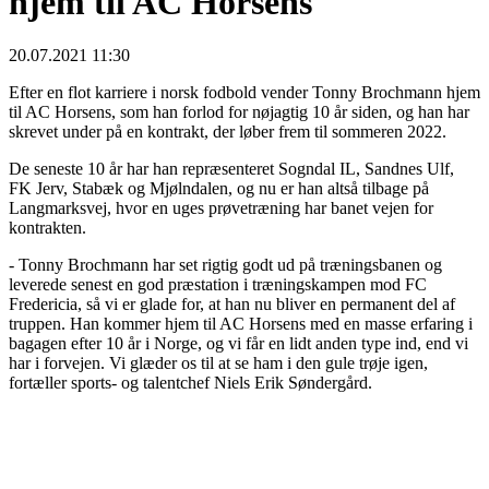
hjem til AC Horsens
20.07.2021 11:30
Efter en flot karriere i norsk fodbold vender Tonny Brochmann hjem
til AC Horsens, som han forlod for nøjagtig 10 år siden, og han har
skrevet under på en kontrakt, der løber frem til sommeren 2022.
De seneste 10 år har han repræsenteret Sogndal IL, Sandnes Ulf,
FK Jerv, Stabæk og Mjølndalen, og nu er han altså tilbage på
Langmarksvej, hvor en uges prøvetræning har banet vejen for
kontrakten.
- Tonny Brochmann har set rigtig godt ud på træningsbanen og
leverede senest en god præstation i træningskampen mod FC
Fredericia, så vi er glade for, at han nu bliver en permanent del af
truppen. Han kommer hjem til AC Horsens med en masse erfaring i
bagagen efter 10 år i Norge, og vi får en lidt anden type ind, end vi
har i forvejen. Vi glæder os til at se ham i den gule trøje igen,
fortæller sports- og talentchef Niels Erik Søndergård.
"Lige nu er jeg glad for at være hjemme,
og jeg glæder mig ekstremt meget til at
spille på CASA Arena Horsens igen"