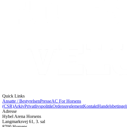
Quick Links
Ansatte / Bestyrelsen
Presse
AC For Horsens
(CSR)
Arkiv
Privatlivspolitik
Ordensreglement
Kontakt
Handelsbetingel
Adresse
Hybel Arena Horsens
Langmarksvej 61, 3. sal
8700 Horsens