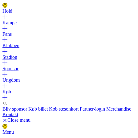
Hold
Kampe
Fans
Klubben
Stadion
Sponsor
Ungdom
Køb
Bliv sponsor
Køb billet
Køb sæsonkort
Partner-login
Merchandise
Kontakt
Close menu
Menu