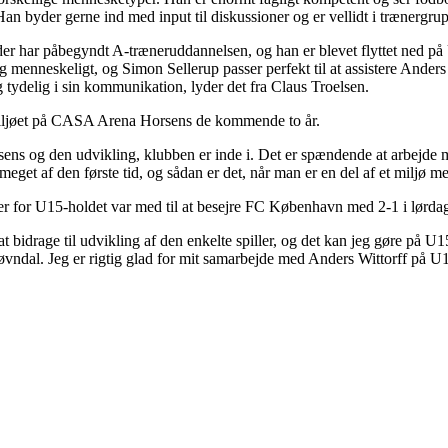
Han byder gerne ind med input til diskussioner og er vellidt i trænergrup
er har påbegyndt A-træneruddannelsen, og han er blevet flyttet ned på
og menneskeligt, og Simon Sellerup passer perfekt til at assistere Ander
 tydelig i sin kommunikation, lyder det fra Claus Troelsen.
ermiljøet på CASA Arena Horsens de kommende to år.
ens og den udvikling, klubben er inde i. Det er spændende at arbejde me
 meget af den første tid, og sådan er det, når man er en del af et miljø m
er for U15-holdet var med til at besejre FC København med 2-1 i lørda
 bidrage til udvikling af den enkelte spiller, og det kan jeg gøre på U1
vndal. Jeg er rigtig glad for mit samarbejde med Anders Wittorff på U15