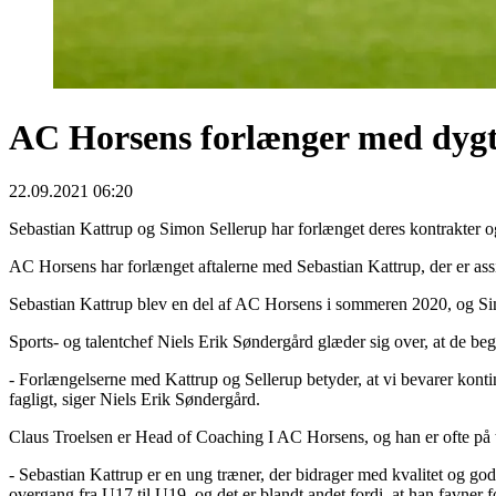
AC Horsens forlænger med dygti
22.09.2021 06:20
Sebastian Kattrup og Simon Sellerup har forlænget deres kontrakter o
AC Horsens har forlænget aftalerne med Sebastian Kattrup, der er assi
Sebastian Kattrup blev en del af AC Horsens i sommeren 2020, og Si
Sports- og talentchef Niels Erik Søndergård glæder sig over, at de be
- Forlængelserne med Kattrup og Sellerup betyder, at vi bevarer kontin
fagligt, siger Niels Erik Søndergård.
Claus Troelsen er Head of Coaching I AC Horsens, og han er ofte på
- Sebastian Kattrup er en ung træner, der bidrager med kvalitet og go
overgang fra U17 til U19, og det er blandt andet fordi, at han favner 