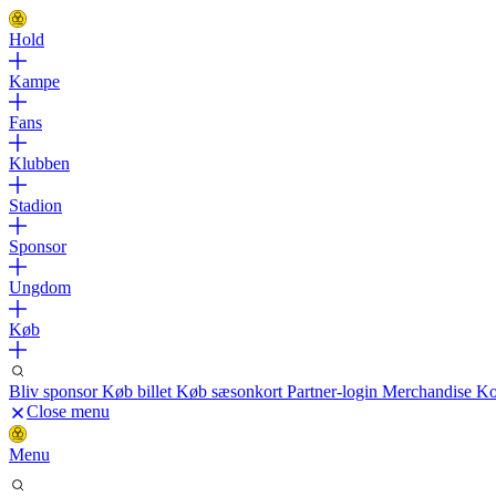
Hold
Kampe
Fans
Klubben
Stadion
Sponsor
Ungdom
Køb
Bliv sponsor
Køb billet
Køb sæsonkort
Partner-login
Merchandise
Ko
Close menu
Menu