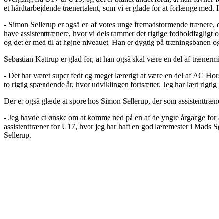
et hårdtarbejdende trænertalent, som vi er glade for at forlænge med. 
- Simon Sellerup er også en af vores unge fremadstormende trænere, d
have assistenttrænere, hvor vi dels rammer det rigtige fodboldfagligt 
og det er med til at højne niveauet. Han er dygtig på træningsbanen og
Sebastian Kattrup er glad for, at han også skal være en del af træn
- Det har været super fedt og meget lærerigt at være en del af AC Hors
to rigtig spændende år, hvor udviklingen fortsætter. Jeg har lært rigtig
Der er også glæde at spore hos Simon Sellerup, der som assistenttræn
- Jeg havde et ønske om at komme ned på en af de yngre årgange for at
assistenttræner for U17, hvor jeg har haft en god læremester i Mads Sø
Sellerup.