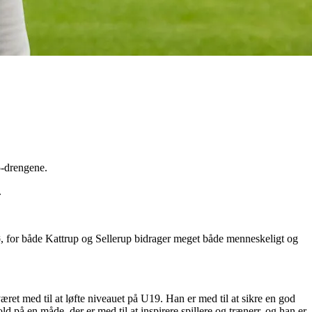
5-drengene.
.
ljø, for både Kattrup og Sellerup bidrager meget både menneskeligt og
ret med til at løfte niveauet på U19. Han er med til at sikre en god
 på en måde, der er med til at inspirere spillere og trænerr, og han er