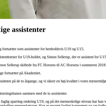
ge assistenter
g fortsætter som assistenter for henholdsvis U19 og U15.
stenttræner for U19-holdet, og Simon Sellerup, der er assistent for U1
mon Sellerup skiftede fra FC Horsens til AC Horsens i sommeren 2018
gge fortsætter på Akademiet.
uiteten på de to årgange, og vi sikrer en høj kvalitet i vores trænermi
 træningsbanen sammen med de to assistenter.
d faglig sparring omkring U19, og på det menneskelige niveau har han væ
forskellige mennesketyper. Han er enormt fagligt kompetent og ser fodbold