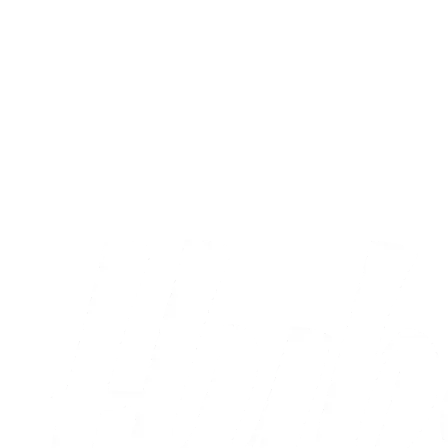
A-truppen
Sæt X i kalenderen: Runde otte og ni er
nu fastlagt
05.08.2026
Alle nyheder