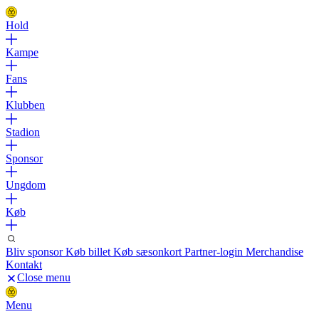
Hold
Kampe
Fans
Klubben
Stadion
Sponsor
Ungdom
Køb
Bliv sponsor
Køb billet
Køb sæsonkort
Partner-login
Merchandise
Kontakt
Close menu
Menu