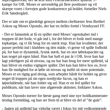
kampe for OB. Moses er anvendelig på flere positioner og vil
skærpe vores i forvejen gode konkurrence på holdet, fortæller Niels
Erik Søndergård.
Der er tale om et glædeligt gensyn mellem cheftræner Jens Berthel
Askou og Moses Opondo, der har en fælles fortid i Vendsyssel FF.
- Det er fantastisk at få en spiller med Moses’ egenskaber ind i
truppen til det forår, vi går ind i, for det bliver et forår med mange
topkampe, og vi får brug for en stærk trup. Han har kvaliteter, der
passer perfekt ind i klubben og den måde, vi gerne vil spille fodbold
på, for han er dynamisk, fysisk stærk, har en stor løbekapacitet og
kan noget på egen hånd. Han har haft et par år i OB, hvor han har
lagt yderligere på sit niveau, og nu har han brug for mere spilletid, så
han bliver en endnu vigtigere spiller. Det kan han blive hos os, hvor
han får mulighed for at løfte sit niveau og indfri sit store potentiale.
Moses er en rigtig god dreng, som arbejder hårdt for holdet og giver
noget til truppen på sin egen nordjyske facon, og han er
iøjnefaldende, når han folder sig ud. Han er en fed spiller for
publikum, når han laver sine afgørende aktioner, forklarer Askou.
Moses Opondo træner for første gang med sine nye holdkammerater
tirsdag formiddag, og han ser frem til at blive en del af ”de gule”.
- Jagten på spilletid har virkelig været i fokus for mit vedkommende