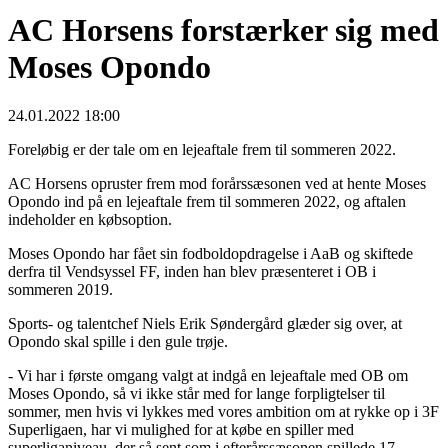
AC Horsens forstærker sig med
Moses Opondo
24.01.2022 18:00
Foreløbig er der tale om en lejeaftale frem til sommeren 2022.
AC Horsens opruster frem mod forårssæsonen ved at hente Moses
Opondo ind på en lejeaftale frem til sommeren 2022, og aftalen
indeholder en købsoption.
Moses Opondo har fået sin fodboldopdragelse i AaB og skiftede
derfra til Vendsyssel FF, inden han blev præsenteret i OB i
sommeren 2019.
Sports- og talentchef Niels Erik Søndergård glæder sig over, at
Opondo skal spille i den gule trøje.
- Vi har i første omgang valgt at indgå en lejeaftale med OB om
Moses Opondo, så vi ikke står med for lange forpligtelser til
sommer, men hvis vi lykkes med vores ambition om at rykke op i 3F
Superligaen, har vi mulighed for at købe en spiller med
superliganiveau, der så sent som i efterårssæsonen spillede 17