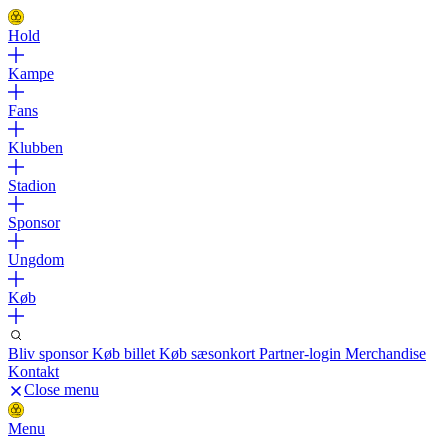
Hold
Kampe
Fans
Klubben
Stadion
Sponsor
Ungdom
Køb
Bliv sponsor
Køb billet
Køb sæsonkort
Partner-login
Merchandise
Kontakt
Close menu
Menu