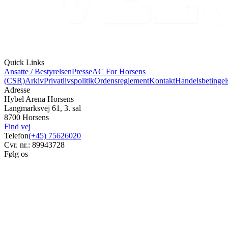
Quick Links
Ansatte / Bestyrelsen
Presse
AC For Horsens
(CSR)
Arkiv
Privatlivspolitik
Ordensreglement
Kontakt
Handelsbetingel
Adresse
Hybel Arena Horsens
Langmarksvej 61, 3. sal
8700 Horsens
Find vej
Telefon
(+45) 75626020
Cvr. nr.: 89943728
Følg os