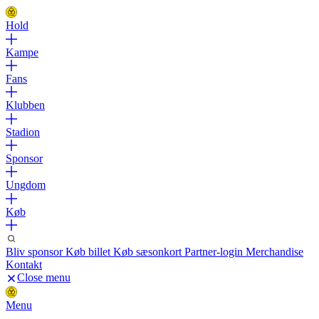
Hold
Kampe
Fans
Klubben
Stadion
Sponsor
Ungdom
Køb
Bliv sponsor
Køb billet
Køb sæsonkort
Partner-login
Merchandise
Kontakt
Close menu
Menu