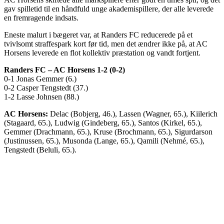
gav spilletid til en håndfuld unge akademispillere, der alle leverede
en fremragende indsats.
Eneste malurt i bægeret var, at Randers FC reducerede på et
tvivlsomt straffespark kort før tid, men det ændrer ikke på, at AC
Horsens leverede en flot kollektiv præstation og vandt fortjent.
Randers FC – AC Horsens 1-2 (0-2)
0-1 Jonas Gemmer (6.)
0-2 Casper Tengstedt (37.)
1-2 Lasse Johnsen (88.)
AC Horsens:
Delac (Bobjerg, 46.), Lassen (Wagner, 65.), Kiilerich
(Stagaard, 65.), Ludwig (Gindeberg, 65.), Santos (Kirkel, 65.),
Gemmer (Drachmann, 65.), Kruse (Brochmann, 65.), Sigurdarson
(Justinussen, 65.), Musonda (Lange, 65.), Qamili (Nehmé, 65.),
Tengstedt (Beluli, 65.).