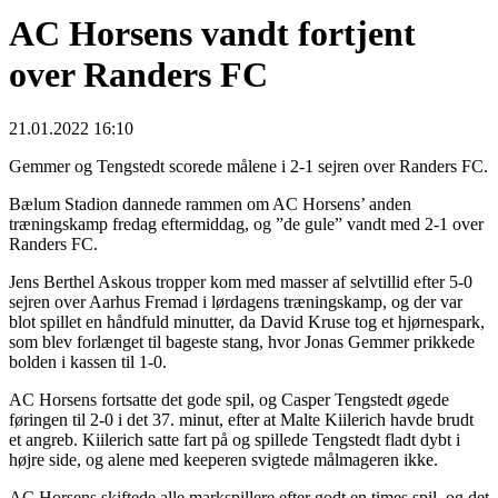
AC Horsens vandt fortjent
over Randers FC
21.01.2022 16:10
Gemmer og Tengstedt scorede målene i 2-1 sejren over Randers FC.
Bælum Stadion dannede rammen om AC Horsens’ anden
træningskamp fredag eftermiddag, og ”de gule” vandt med 2-1 over
Randers FC.
Jens Berthel Askous tropper kom med masser af selvtillid efter 5-0
sejren over Aarhus Fremad i lørdagens træningskamp, og der var
blot spillet en håndfuld minutter, da David Kruse tog et hjørnespark,
som blev forlænget til bageste stang, hvor Jonas Gemmer prikkede
bolden i kassen til 1-0.
AC Horsens fortsatte det gode spil, og Casper Tengstedt øgede
føringen til 2-0 i det 37. minut, efter at Malte Kiilerich havde brudt
et angreb. Kiilerich satte fart på og spillede Tengstedt fladt dybt i
højre side, og alene med keeperen svigtede målmageren ikke.
AC Horsens skiftede alle markspillere efter godt en times spil, og det