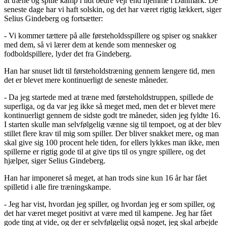
at træne og spille kamp i lidt bedre vejr end hjemme i Danmark. De
seneste dage har vi haft solskin, og det har været rigtig lækkert, siger
Selius Gindeberg og fortsætter:
- Vi kommer tættere på alle førsteholdsspillere og spiser og snakker
med dem, så vi lærer dem at kende som mennesker og
fodboldspillere, lyder det fra Gindeberg.
Han har snuset lidt til førsteholdstræning gennem længere tid, men
det er blevet mere kontinuerligt de seneste måneder.
- Da jeg startede med at træne med førsteholdstruppen, spillede de
superliga, og da var jeg ikke så meget med, men det er blevet mere
kontinuerligt gennem de sidste godt tre måneder, siden jeg fyldte 16.
I starten skulle man selvfølgelig vænne sig til tempoet, og at der blev
stillet flere krav til mig som spiller. Der bliver snakket mere, og man
skal give sig 100 procent hele tiden, for ellers lykkes man ikke, men
spillerne er rigtig gode til at give tips til os yngre spillere, og det
hjælper, siger Selius Gindeberg.
Han har imponeret så meget, at han trods sine kun 16 år har fået
spilletid i alle fire træningskampe.
- Jeg har vist, hvordan jeg spiller, og hvordan jeg er som spiller, og
det har været meget positivt at være med til kampene. Jeg har fået
gode ting at vide, og der er selvfølgelig også noget, jeg skal arbejde