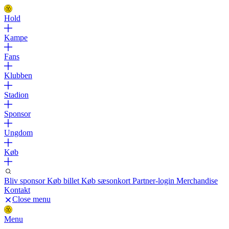
Hold
Kampe
Fans
Klubben
Stadion
Sponsor
Ungdom
Køb
Bliv sponsor
Køb billet
Køb sæsonkort
Partner-login
Merchandise
Kontakt
Close menu
Menu