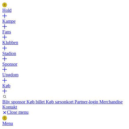
Hold
Kampe
Fans
Klubben
Stadion
Sponsor
Ungdom
Køb
Bliv sponsor
Køb billet
Køb sæsonkort
Partner-login
Merchandise
Kontakt
Close menu
Menu