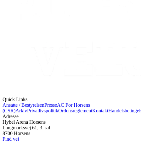
Quick Links
Ansatte / Bestyrelsen
Presse
AC For Horsens
(CSR)
Arkiv
Privatlivspolitik
Ordensreglement
Kontakt
Handelsbetingel
Adresse
Hybel Arena Horsens
Langmarksvej 61, 3. sal
8700 Horsens
Find vej