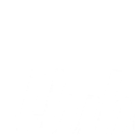
A-truppen
Christian Vestergaard har gennemgået en
ny knæoperation
07.08.2026
Alle nyheder