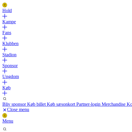
Hold
Kampe
Fans
Klubben
Stadion
Sponsor
Ungdom
Køb
Bliv sponsor
Køb billet
Køb sæsonkort
Partner-login
Merchandise
Ko
Close menu
Menu