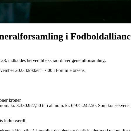
eneralforsamling i Fodboldallia
8, indkaldes herved til ekstraordinær generalforsamling.
november 2023 klokken 17.00 i Forum Horsens.
ioner kroner.
a nom. kr. 3.330.927,50 til i alt nom. kr. 6.975.242,50. Som konsekvens he
ts indre værdi.
sens §162, stk. 2, hvorefter det alene er Carlisle, der mod garanti for opfy