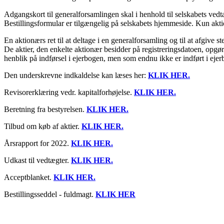
Adgangskort til generalforsamlingen skal i henhold til selskabets vedtæ
Bestillingsformular er tilgængelig på selskabets hjemmeside. Kun akt
En aktionærs ret til at deltage i en generalforsamling og til at afgive 
De aktier, den enkelte aktionær besidder på re­gistreringsdatoen, opg
henblik på indførsel i ejerbogen, men som endnu ikke er indført i eje
Den underskrevne indkaldelse kan læses her:
KLIK HER.
Revisorerklæring vedr. kapitalforhøjelse.
KLIK HER.
Beretning fra bestyrelsen.
KLIK HER.
Tilbud om køb af aktier.
KLIK HER.
Årsrapport for 2022.
KLIK HER.
Udkast til vedtægter.
KLIK HER.
Acceptblanket.
KLIK HER.
Bestillingsseddel - fuldmagt.
KLIK HER