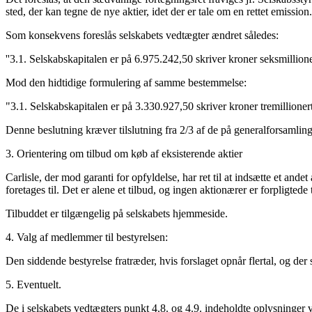
sted, der kan tegne de nye aktier, idet der er tale om en rettet emission.
Som konsekvens foreslås selskabets vedtægter ændret således:
''3.1. Selskabskapitalen er på 6.975.242,50 skriver kroner seksmillion
Mod den hidtidige formulering af samme bestemmelse:
"3.1. Selskabskapitalen er på 3.330.927,50 skriver kroner tremillionert
Denne beslutning kræver tilslutning fra 2/3 af de på generalforsamlin
3. Orientering om tilbud om køb af eksisterende aktier
Carlisle, der mod garanti for opfyldelse, har ret til at indsætte et ande
foretages til. Det er alene et tilbud, og ingen aktionærer er forpligtede t
Tilbuddet er tilgængelig på selskabets hjemmeside.
4. Valg af medlemmer til bestyrelsen:
Den siddende bestyrelse fratræder, hvis forslaget opnår flertal, og der 
5. Eventuelt.
De i selskabets vedtægters punkt 4.8. og 4.9. indeholdte oplysninger 