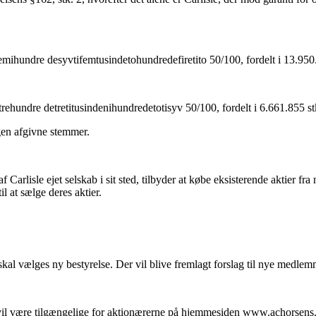
emihundre­ desyvtifemtusindetohundredefiretito 50/100, fordelt i 13.950.
rehundre­ detretitusindenihundredetotisyv 50/100, fordelt i 6.661.855 st
gen afgivne stemmer.
t af Carlisle ejet selskab i sit sted, tilbyder at købe eksisterende aktier
il at sælge deres aktier.
skal væl­ges ny bestyrelse. Der vil blive fremlagt forslag til nye medlem
vil være tilgænge­lige for aktionærerne på hjemmesiden www.achorsens.d