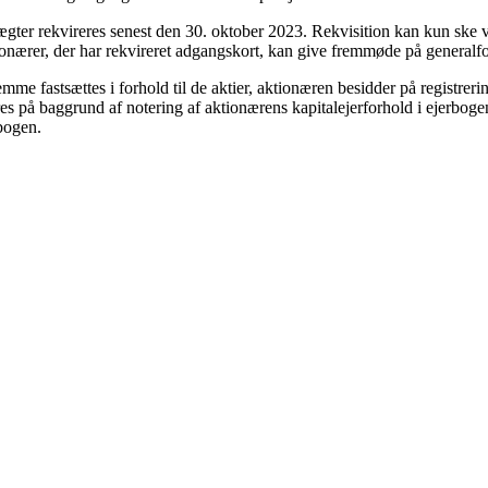
gter rekvireres senest den 30. oktober 2023. Rekvisition kan kun ske ved
ionærer, der har rekvireret adgangskort, kan give fremmøde på generalf
stemme fastsættes i forhold til de aktier, aktionæren besidder på registr
øres på baggrund af notering af aktionærens kapitalejerforhold i ejerb
rbogen.