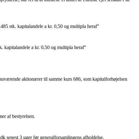
485 stk. kapitalandele a kr. 0,50 og multipla heraf"
k. kapitalandele a kr. 0,50 og multipla heraf"
 fra nuværende aktio­nærer til samme kurs 686, som kapitalforhøjelsen
mer af bestyrelsen.
k senest 3 uger før generalfor­samlingens afholdelse.