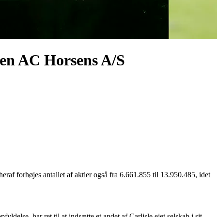
ncen AC Horsens A/S
raf forhøjes antallet af aktier også fra 6.661.855 til 13.950.485, idet
ldelse, har ret til at indsætte et andet af Carlisle ejet selskab i sit