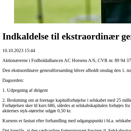
Indkaldelse til ekstraordinær g
10.10.2023 15:44
Aktionærerne i Fodboldalliancen AC Horsens A/S, CVR nr. 89 94 37 2
Den ekstraordinære generalforsamling bliver afholdt onsdag den 1. 
Dagsorden:
1. Udpegning af dirigent
2. Beslutning om at foretage kapitalforhøjelse i selskabet med 25 mill
Forhøjelsen sker til kurs 686, således at selskabskapitalen forhøjes fr
aktiernes styk-størrelse udgør 0,50 kr.
Kursens er fastsat efter forhandling med udgangspunkt i bl.a. selskabe
Det foreslås, at den sædvanlige fortegningsret fraviges jf. Selskabsstyrel