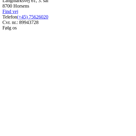
Langmarksvej 61, 3. sal
8700 Horsens
Find vej
Telefon
(+45) 75626020
Cvr. nr.: 89943728
Følg os