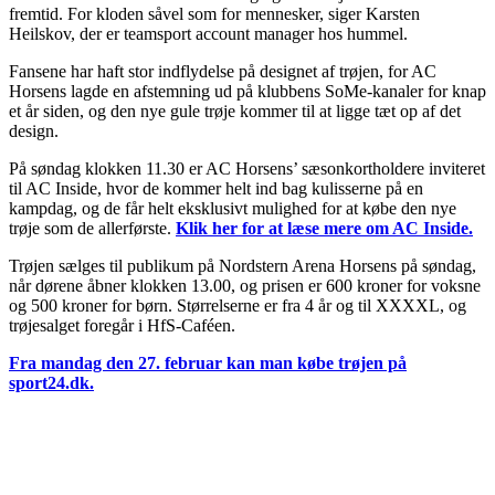
fremtid. For kloden såvel som for mennesker, siger Karsten
Heilskov, der er teamsport account manager hos hummel.
Fansene har haft stor indflydelse på designet af trøjen, for AC
Horsens lagde en afstemning ud på klubbens SoMe-kanaler for knap
et år siden, og den nye gule trøje kommer til at ligge tæt op af det
design.
På søndag klokken 11.30 er AC Horsens’ sæsonkortholdere inviteret
til AC Inside, hvor de kommer helt ind bag kulisserne på en
kampdag, og de får helt eksklusivt mulighed for at købe den nye
trøje som de allerførste.
Klik her for at læse mere om AC Inside.
Trøjen sælges til publikum på Nordstern Arena Horsens på søndag,
når dørene åbner klokken 13.00, og prisen er 600 kroner for voksne
og 500 kroner for børn. Størrelserne er fra 4 år og til XXXXL, og
trøjesalget foregår i HfS-Caféen.
Fra mandag den 27. februar kan man købe trøjen på
sport24.dk.