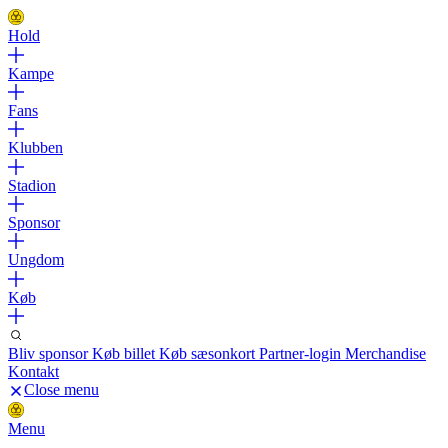
Hold
Kampe
Fans
Klubben
Stadion
Sponsor
Ungdom
Køb
Bliv sponsor
Køb billet
Køb sæsonkort
Partner-login
Merchandise
Kontakt
Close menu
Menu