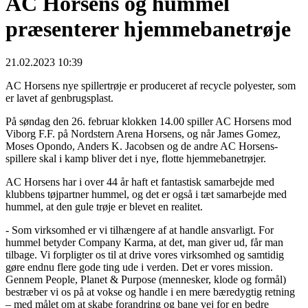
AC Horsens og hummel
præsenterer hjemmebanetrøje
21.02.2023 10:39
AC Horsens nye spillertrøje er produceret af recycle polyester, som
er lavet af genbrugsplast.
På søndag den 26. februar klokken 14.00 spiller AC Horsens mod
Viborg F.F. på Nordstern Arena Horsens, og når James Gomez,
Moses Opondo, Anders K. Jacobsen og de andre AC Horsens-
spillere skal i kamp bliver det i nye, flotte hjemmebanetrøjer.
AC Horsens har i over 44 år haft et fantastisk samarbejde med
klubbens tøjpartner hummel, og det er også i tæt samarbejde med
hummel, at den gule trøje er blevet en realitet.
- Som virksomhed er vi tilhængere af at handle ansvarligt. For
hummel betyder Company Karma, at det, man giver ud, får man
tilbage. Vi forpligter os til at drive vores virksomhed og samtidig
gøre endnu flere gode ting ude i verden. Det er vores mission.
Gennem People, Planet & Purpose (mennesker, klode og formål)
bestræber vi os på at vokse og handle i en mere bæredygtig retning
– med målet om at skabe forandring og bane vej for en bedre