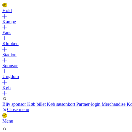
Hold
Kampe
Fans
Klubben
Stadion
Sponsor
Ungdom
Køb
Bliv sponsor
Køb billet
Køb sæsonkort
Partner-login
Merchandise
Ko
Close menu
Menu