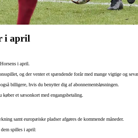
i april
rsens i april.
onsspillet, og der venter et spændende forår med mange vigtige og sev
også billigere, hvis du benytter dig af abonnementsløsningen.
 du køber et sæsonkort med engangsbetaling.
drykning samt europæiske pladser afgøres de kommende måneder.
em spilles i april: