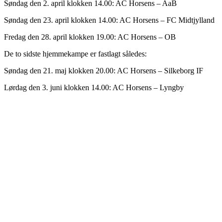
Søndag den 2. april klokken 14.00: AC Horsens – AaB
Søndag den 23. april klokken 14.00: AC Horsens – FC Midtjylland
Fredag den 28. april klokken 19.00: AC Horsens – OB
De to sidste hjemmekampe er fastlagt således:
Søndag den 21. maj klokken 20.00: AC Horsens – Silkeborg IF
Lørdag den 3. juni klokken 14.00: AC Horsens – Lyngby
Børn
Abonnement: 20 kr. /md.
240 kr. i alt pr. år
____
Engangsbetaling: 250 kr.
____