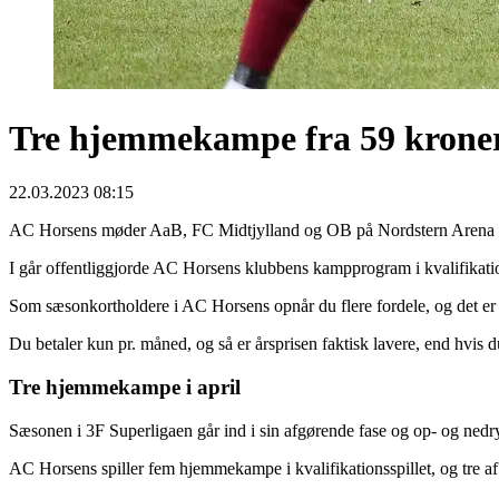
Tre hjemmekampe fra 59 kroner 
22.03.2023 08:15
AC Horsens møder AaB, FC Midtjylland og OB på Nordstern Arena Ho
I går offentliggjorde AC Horsens klubbens kampprogram i kvalifikati
Som sæsonkortholdere i AC Horsens opnår du flere fordele, og det er 
Du betaler kun pr. måned, og så er årsprisen faktisk lavere, end hvis
Tre hjemmekampe i april
Sæsonen i 3F Superligaen går ind i sin afgørende fase og op- og ne
AC Horsens spiller fem hjemmekampe i kvalifikationsspillet, og tre af d