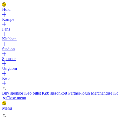
Hold
Kampe
Fans
Klubben
Stadion
Sponsor
Ungdom
Køb
Bliv sponsor
Køb billet
Køb sæsonkort
Partner-login
Merchandise
Ko
Close menu
Menu