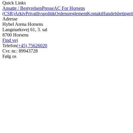
Quick Links
Ansatte / Bestyrelsen
Presse
AC For Horsens
(CSR)
Arkiv
Privatlivspolitik
Ordensreglement
Kontakt
Handelsbetingel
Adresse
Hybel Arena Horsens
Langmarksvej 61, 3. sal
8700 Horsens
Find vej
Telefon
(+45) 75626020
Cvr. nr.: 89943728
Følg os