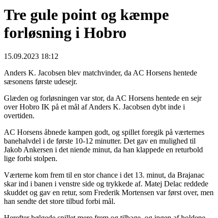
Tre gule point og kæmpe
forløsning i Hobro
15.09.2023 18:12
Anders K. Jacobsen blev matchvinder, da AC Horsens hentede
sæsonens første udesejr.
Glæden og forløsningen var stor, da AC Horsens hentede en sejr
over Hobro IK på et mål af Anders K. Jacobsen dybt inde i
overtiden.
AC Horsens åbnede kampen godt, og spillet foregik på værternes
banehalvdel i de første 10-12 minutter. Det gav en mulighed til
Jakob Ankersen i det niende minut, da han klappede en returbold
lige forbi stolpen.
Værterne kom frem til en stor chance i det 13. minut, da Brajanac
skar ind i banen i venstre side og trykkede af. Matej Delac reddede
skuddet og gav en retur, som Frederik Mortensen var først over, men
han sendte det store tilbud forbi mål.
Herefter bølgede spillet mere frem og tilbage, og ingen af holdene