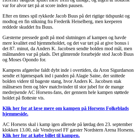
var for alvor tæt på at score inden pausen.
Efter en times spil rykkede Jacob Buus på det rigtige tidspunkt og
modtog en fin stikning fra Frederik Heiselberg, men keeperen
reddede skuddet fra Buus.
Gæsterne pressede godt på mod slutningen af kampen og havde
mere kvalitet end hjemmeholdet, og det var tæt på at give bonus i
det 87. minut, da Anders K. Jacobsen sendte bolden mod mål, men
målmanden var på plads. Det glimrende forarbejde stod Jacob Buus
og Moses Opondo for.
Kampens afgørelse faldt dybt inde i overtiden, da Aron Sigurdarson
sendte et hjørnespark ind i panden på Alagie Saine, der snittede
bolden videre til bageste stang, hvor Anders K. Jacobsen stak
målnæsen frem og blev matchvinder til stor jubel for de mange
medrejsende AC Horsens-fans, der gennem hele kampen støttede
holdet på flotteste vis.
Klik her for at læse mere om kampen på Horsens Folkeblads
hjemmeside.
AC Horsens skal i kamp igen allerede på lørdag den 23. september
klokken 13.00, når Vendsyssel FF gæster Nordstern Arena Horsens.
Klik her for at købe billet til kampen.