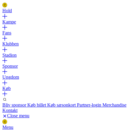
Hold
Kampe
Fans
Klubben
Stadion
Sponsor
Ungdom
Køb
Bliv sponsor
Køb billet
Køb sæsonkort
Partner-login
Merchandise
Kontakt
Close menu
Menu