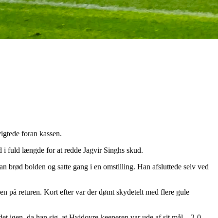
vigtede foran kassen.
 i fuld længde for at redde Jagvir Singhs skud.
n brød bolden og satte gang i en omstilling. Han afsluttede selv ved
sen på returen. Kort efter var der dømt skydetelt med flere gule
et igen, da han sig, at Hvidovre-keeperen var ude af sit mål – 2-0.