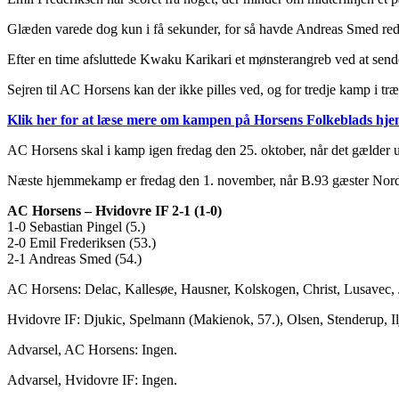
Glæden varede dog kun i få sekunder, for så havde Andreas Smed red
Efter en time afsluttede Kwaku Karikari et mønsterangreb ved at send
Sejren til AC Horsens kan der ikke pilles ved, og for tredje kamp i træ
Klik her for at læse mere om kampen på Horsens Folkeblads hj
AC Horsens skal i kamp igen fredag den 25. oktober, når det gælder
Næste hjemmekamp er fredag den 1. november, når B.93 gæster Nor
AC Horsens – Hvidovre IF 2-1 (1-0)
1-0 Sebastian Pingel (5.)
2-0 Emil Frederiksen (53.)
2-1 Andreas Smed (54.)
AC Horsens: Delac, Kallesøe, Hausner, Kolskogen, Christ, Lusavec, J
Hvidovre IF: Djukic, Spelmann (Makienok, 57.), Olsen, Stenderup, Il
Advarsel, AC Horsens: Ingen.
Advarsel, Hvidovre IF: Ingen.