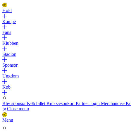
Hold
Kampe
Fans
Klubben
Stadion
Sponsor
Ungdom
Køb
Bliv sponsor
Køb billet
Køb sæsonkort
Partner-login
Merchandise
Ko
Close menu
Menu