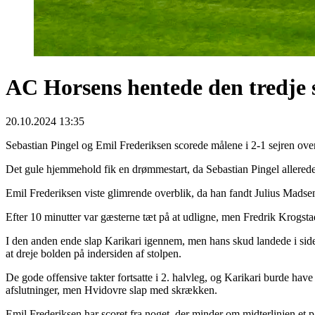
AC Horsens hentede den tredje s
20.10.2024 13:35
Sebastian Pingel og Emil Frederiksen scorede målene i 2-1 sejren ove
Det gule hjemmehold fik en drømmestart, da Sebastian Pingel allerede 
Emil Frederiksen viste glimrende overblik, da han fandt Julius Madsen i
Efter 10 minutter var gæsterne tæt på at udligne, men Fredrik Krogsta
I den anden ende slap Karikari igennem, men hans skud landede i siden
at dreje bolden på indersiden af stolpen.
De gode offensive takter fortsatte i 2. halvleg, og Karikari burde have
afslutninger, men Hvidovre slap med skrækken.
Emil Frederiksen har scoret fra noget, der minder om midterlinjen et p