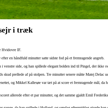
ejr i træk
r Hvidovre IF.
efter en håndfuld minutter satte sidste fod på et fremragende angreb.
 venstre side, og han spillede elegant bolden ind til Pingel, der ikke s
ds skud prellede af på stolpen. Tre minutter senere måtte Matej Delac ud
ettet, og Mikkel Kallesøe var tæt på at score et fremragende mål, da ha
 scoret allerede efter et par minutter, og det samme gjaldt Emil Frederik
ar gange, da han spillede i Holland, og søndag eftermiddag gjorde han d