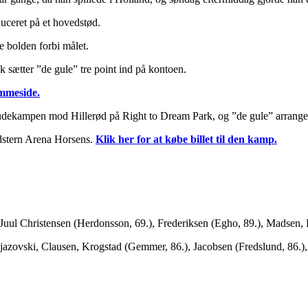
uceret på et hovedstød.
e bolden forbi målet.
k sætter ”de gule” tre point ind på kontoen.
emmeside.
 udekampen mod Hillerød på Right to Dream Park, og ”de gule” arrange
dstern Arena Horsens.
Klik her for at købe billet til den kamp.
uul Christensen (Herdonsson, 69.), Frederiksen (Egho, 89.), Madsen, K
jazovski, Clausen, Krogstad (Gemmer, 86.), Jacobsen (Fredslund, 86.)