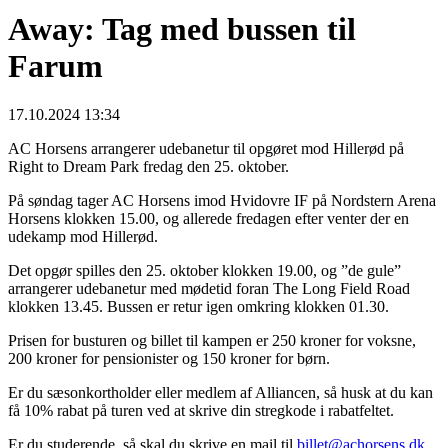
Away: Tag med bussen til
Farum
17.10.2024 13:34
AC Horsens arrangerer udebanetur til opgøret mod Hillerød på
Right to Dream Park fredag den 25. oktober.
På søndag tager AC Horsens imod Hvidovre IF på Nordstern Arena
Horsens klokken 15.00, og allerede fredagen efter venter der en
udekamp mod Hillerød.
Det opgør spilles den 25. oktober klokken 19.00, og ”de gule”
arrangerer udebanetur med mødetid foran The Long Field Road
klokken 13.45. Bussen er retur igen omkring klokken 01.30.
Prisen for busturen og billet til kampen er 250 kroner for voksne,
200 kroner for pensionister og 150 kroner for børn.
Er du sæsonkortholder eller medlem af Alliancen, så husk at du kan
få 10% rabat på turen ved at skrive din stregkode i rabatfeltet.
Er du studerende, så skal du skrive en mail til
billet@achorsens.dk