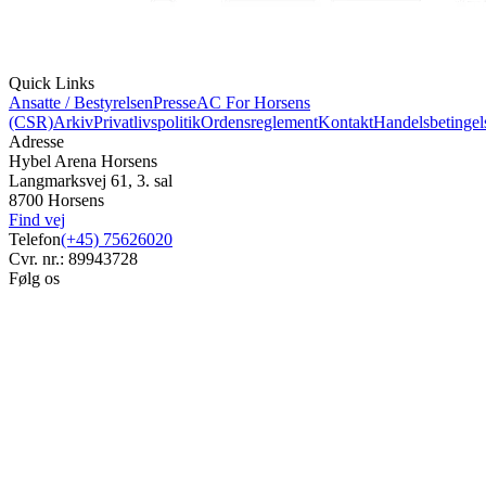
Quick Links
Ansatte / Bestyrelsen
Presse
AC For Horsens
(CSR)
Arkiv
Privatlivspolitik
Ordensreglement
Kontakt
Handelsbetingel
Adresse
Hybel Arena Horsens
Langmarksvej 61, 3. sal
8700 Horsens
Find vej
Telefon
(+45) 75626020
Cvr. nr.: 89943728
Følg os