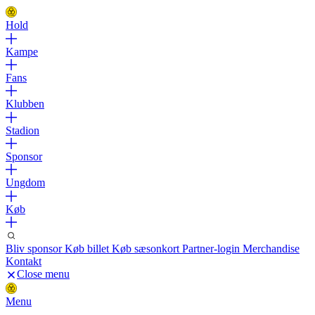
Hold
Kampe
Fans
Klubben
Stadion
Sponsor
Ungdom
Køb
Bliv sponsor
Køb billet
Køb sæsonkort
Partner-login
Merchandise
Kontakt
Close menu
Menu