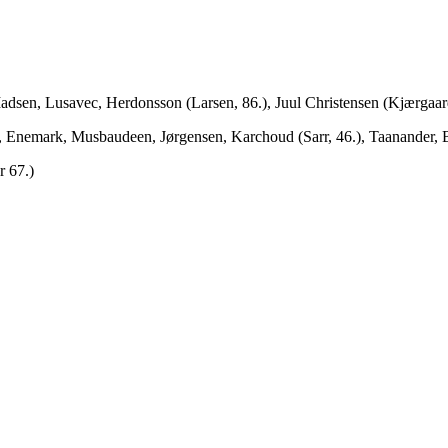
sen, Lusavec, Herdonsson (Larsen, 86.), Juul Christensen (Kjærgaard, 
rd, Enemark, Musbaudeen, Jørgensen, Karchoud (Sarr, 46.), Taanander, B
r 67.)