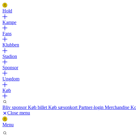
Hold
Kampe
Fans
Klubben
Stadion
Sponsor
Ungdom
Køb
Bliv sponsor
Køb billet
Køb sæsonkort
Partner-login
Merchandise
Ko
Close menu
Menu