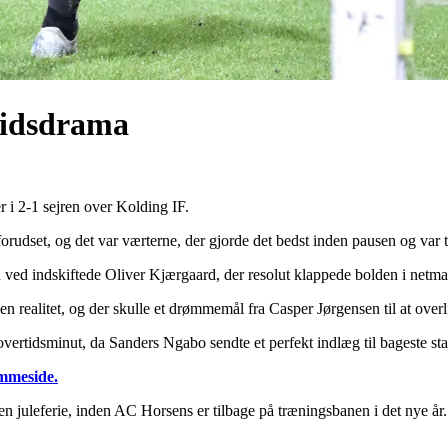
rtidsdrama
 i 2-1 sejren over Kolding IF.
dset, og det var værterne, der gjorde det bedst inden pausen og var tæt
ved indskiftede Oliver Kjærgaard, der resolut klappede bolden i netmas
n realitet, og der skulle et drømmemål fra Casper Jørgensen til at overl
overtidsminut, da Sanders Ngabo sendte et perfekt indlæg til bageste s
emmeside.
en juleferie, inden AC Horsens er tilbage på træningsbanen i det nye år.