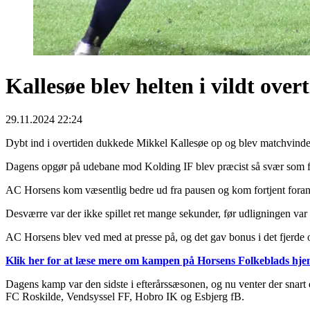
Kallesøe blev helten i vildt ove
29.11.2024 22:24
Dybt ind i overtiden dukkede Mikkel Kallesøe op og blev matchvinder
Dagens opgør på udebane mod Kolding IF blev præcist så svær som foru
AC Horsens kom væsentlig bedre ud fra pausen og kom fortjent foran 
Desværre var der ikke spillet ret mange sekunder, før udligningen var e
AC Horsens blev ved med at presse på, og det gav bonus i det fjerde 
Klik her for at læse mere om kampen på Horsens Folkeblads hj
Dagens kamp var den sidste i efterårssæsonen, og nu venter der snart 
FC Roskilde, Vendsyssel FF, Hobro IK og Esbjerg fB.