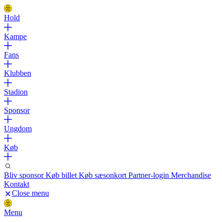
Hold
Kampe
Fans
Klubben
Stadion
Sponsor
Ungdom
Køb
Bliv sponsor
Køb billet
Køb sæsonkort
Partner-login
Merchandise
Kontakt
Close menu
Menu