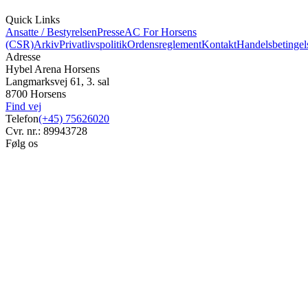
Quick Links
Ansatte / Bestyrelsen
Presse
AC For Horsens
(CSR)
Arkiv
Privatlivspolitik
Ordensreglement
Kontakt
Handelsbetingel
Adresse
Hybel Arena Horsens
Langmarksvej 61, 3. sal
8700 Horsens
Find vej
Telefon
(+45) 75626020
Cvr. nr.: 89943728
Følg os