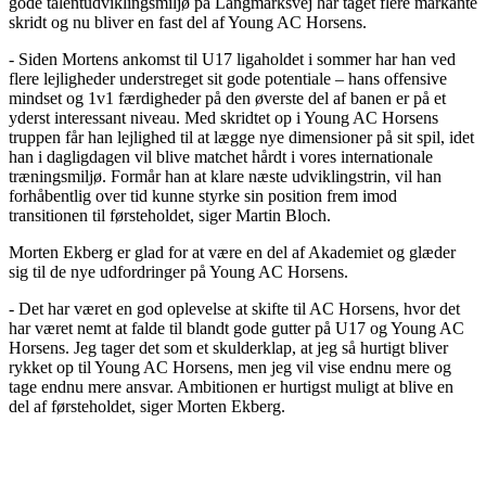
gode talentudviklingsmiljø på Langmarksvej har taget flere markante
skridt og nu bliver en fast del af Young AC Horsens.
- Siden Mortens ankomst til U17 ligaholdet i sommer har han ved
flere lejligheder understreget sit gode potentiale – hans offensive
mindset og 1v1 færdigheder på den øverste del af banen er på et
yderst interessant niveau. Med skridtet op i Young AC Horsens
truppen får han lejlighed til at lægge nye dimensioner på sit spil, idet
han i dagligdagen vil blive matchet hårdt i vores internationale
træningsmiljø. Formår han at klare næste udviklingstrin, vil han
forhåbentlig over tid kunne styrke sin position frem imod
transitionen til førsteholdet, siger Martin Bloch.
Morten Ekberg er glad for at være en del af Akademiet og glæder
sig til de nye udfordringer på Young AC Horsens.
- Det har været en god oplevelse at skifte til AC Horsens, hvor det
har været nemt at falde til blandt gode gutter på U17 og Young AC
Horsens. Jeg tager det som et skulderklap, at jeg så hurtigt bliver
rykket op til Young AC Horsens, men jeg vil vise endnu mere og
tage endnu mere ansvar. Ambitionen er hurtigst muligt at blive en
del af førsteholdet, siger Morten Ekberg.