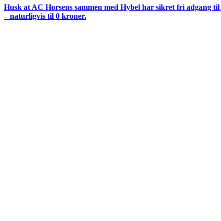
Husk at AC Horsens sammen med Hybel har sikret fri adgang til d
– naturligvis til 0 kroner.