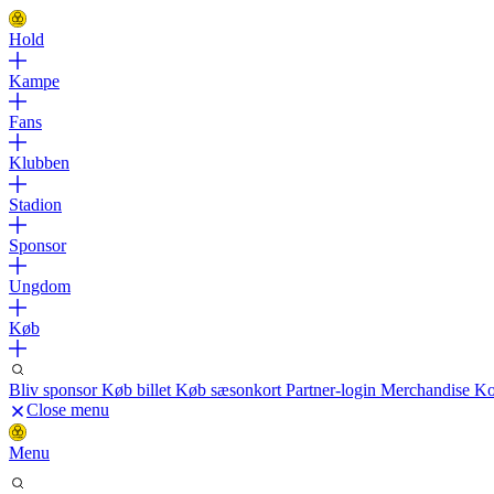
Hold
Kampe
Fans
Klubben
Stadion
Sponsor
Ungdom
Køb
Bliv sponsor
Køb billet
Køb sæsonkort
Partner-login
Merchandise
Ko
Close menu
Menu