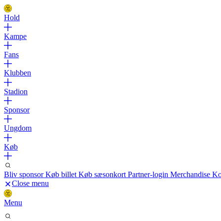
Hold
Kampe
Fans
Klubben
Stadion
Sponsor
Ungdom
Køb
Bliv sponsor
Køb billet
Køb sæsonkort
Partner-login
Merchandise
Ko
Close menu
Menu