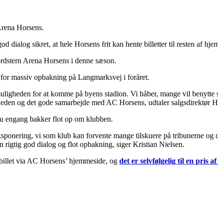
Arena Horsens.
dialog sikret, at hele Horsens frit kan hente billetter til resten af 
Nordstern Arena Horsens i denne sæson.
r for massiv opbakning på Langmarksvej i foråret.
muligheden for at komme på byens stadion. Vi håber, mange vil benytte s
heden og det gode samarbejde med AC Horsens, udtaler salgsdirektør H
nu engang bakker flot op om klubben.
eksponering, vi som klub kan forvente mange tilskuere på tribunerne og 
en rigtig god dialog og flot opbakning, siger Kristian Nielsen.
billet via AC Horsens’ hjemmeside, og
det er selvfølgelig til en pris a