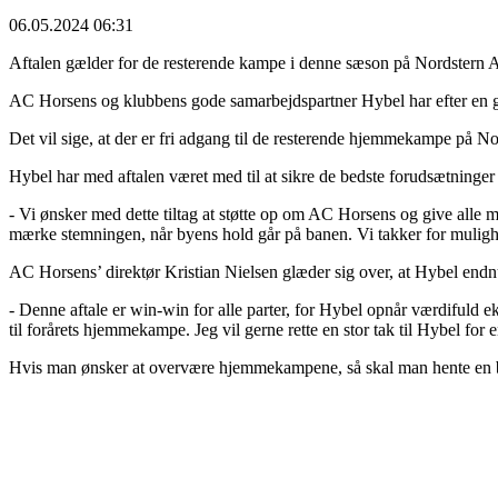
06.05.2024 06:31
Aftalen gælder for de resterende kampe i denne sæson på Nordstern 
AC Horsens og klubbens gode samarbejdspartner Hybel har efter en god 
Det vil sige, at der er fri adgang til de resterende hjemmekampe på 
Hybel har med aftalen været med til at sikre de bedste forudsætninge
- Vi ønsker med dette tiltag at støtte op om AC Horsens og give alle 
mærke stemningen, når byens hold går på banen. Vi takker for mulig
AC Horsens’ direktør Kristian Nielsen glæder sig over, at Hybel end
- Denne aftale er win-win for alle parter, for Hybel opnår værdifuld 
til forårets hjemmekampe. Jeg vil gerne rette en stor tak til Hybel for 
Hvis man ønsker at overvære hjemmekampene, så skal man hente en 