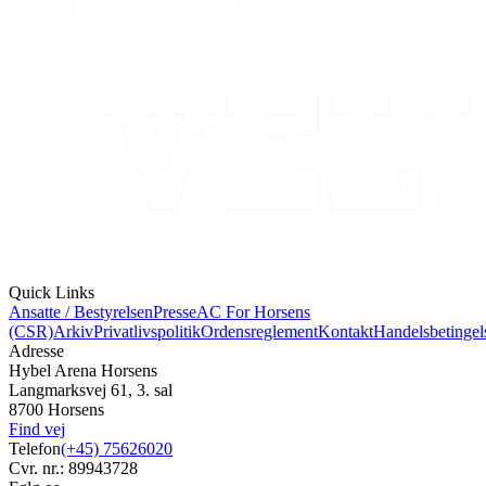
Quick Links
Ansatte / Bestyrelsen
Presse
AC For Horsens
(CSR)
Arkiv
Privatlivspolitik
Ordensreglement
Kontakt
Handelsbetingel
Adresse
Hybel Arena Horsens
Langmarksvej 61, 3. sal
8700 Horsens
Find vej
Telefon
(+45) 75626020
Cvr. nr.: 89943728