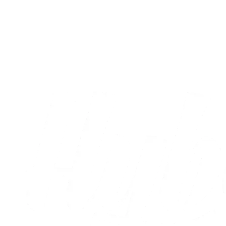
A-truppen
Christian Vestergaard har gennemgået en
ny knæoperation
07.08.2026
Alle nyheder