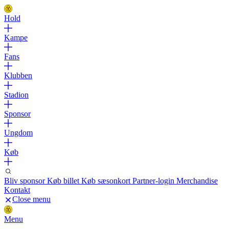
Hold
Kampe
Fans
Klubben
Stadion
Sponsor
Ungdom
Køb
Bliv sponsor
Køb billet
Køb sæsonkort
Partner-login
Merchandise
Kontakt
Close menu
Menu