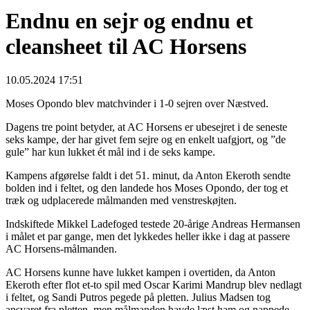
Endnu en sejr og endnu et
cleansheet til AC Horsens
10.05.2024 17:51
Moses Opondo blev matchvinder i 1-0 sejren over Næstved.
Dagens tre point betyder, at AC Horsens er ubesejret i de seneste
seks kampe, der har givet fem sejre og en enkelt uafgjort, og ”de
gule” har kun lukket ét mål ind i de seks kampe.
Kampens afgørelse faldt i det 51. minut, da Anton Ekeroth sendte
bolden ind i feltet, og den landede hos Moses Opondo, der tog et
træk og udplacerede målmanden med venstreskøjten.
Indskiftede Mikkel Ladefoged testede 20-årige Andreas Hermansen
i målet et par gange, men det lykkedes heller ikke i dag at passere
AC Horsens-målmanden.
AC Horsens kunne have lukket kampen i overtiden, da Anton
Ekeroth efter flot et-to spil med Oscar Karimi Mandrup blev nedlagt
i feltet, og Sandi Putros pegede på pletten. Julius Madsen tog
ansvaret fra pletten, men målmanden havde læst ham og nappede