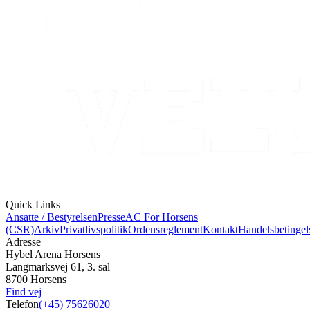
Quick Links
Ansatte / Bestyrelsen
Presse
AC For Horsens
(CSR)
Arkiv
Privatlivspolitik
Ordensreglement
Kontakt
Handelsbetingel
Adresse
Hybel Arena Horsens
Langmarksvej 61, 3. sal
8700 Horsens
Find vej
Telefon
(+45) 75626020