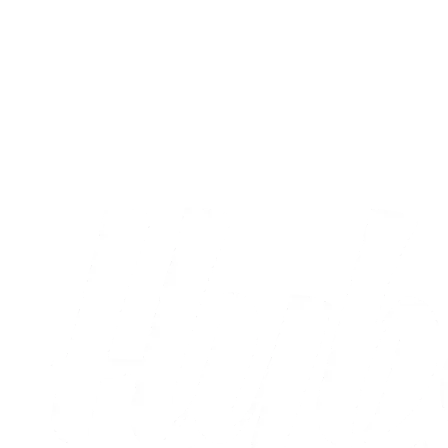
A-truppen
Sæt X i kalenderen: Runde otte og ni er
nu fastlagt
05.08.2026
Alle nyheder