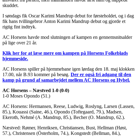
skuddet.
I søndags fik Oscar Karimi Mandrup debut for førsteholdet, og i dag
fik hans tvillingebror Anton Karimi Mandrup debut og gjorde et
rigtig fint indtryk.
AC Horsens havde mod slutningen af kampen en gennemsnitsalder
på lige over 21 år.
Klik her for at læse mere om kampen på Horsens Folkeblads
hjemmeside.
AC Horsens spiller på hjemmebane igen lørdag den 18. maj klokken
17.00, når B.93 kommer på besøg.
Der er også fri adgang til den
kamp på grund af samarbejdet mellem AC Horsens og Hybel.
AC Horsens – Næstved 1-0 (0-0)
1-0 Moses Opondo (51.)
AC Horsens: Hermansen, Reese, Ludwig, Roslyng, Larsen (Lassen,
85.), Kouassi (Saine, 46.), Opondo (Toftegaard, 79.), Madsen,
Ekeroth, Nehmé (A. Mandrup, 85.), Becher (O. Mandrup, 62.).
Næstved: Rømer, Henriksen, Christiansen, Bust, Hellman (Høst,
57.), Christensen (Österholm, 74.), Kongstedt (Bellman, 84.),