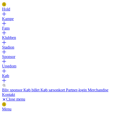
Hold
Kampe
Fans
Klubben
Stadion
Sponsor
Ungdom
Køb
Bliv sponsor
Køb billet
Køb sæsonkort
Partner-login
Merchandise
Kontakt
Close menu
Menu