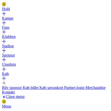
Hold
Kampe
Fans
Klubben
Stadion
Sponsor
Ungdom
Køb
Bliv sponsor
Køb billet
Køb sæsonkort
Partner-login
Merchandise
Kontakt
Close menu
Menu