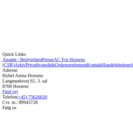
Quick Links
Ansatte / Bestyrelsen
Presse
AC For Horsens
(CSR)
Arkiv
Privatlivspolitik
Ordensreglement
Kontakt
Handelsbetingel
Adresse
Hybel Arena Horsens
Langmarksvej 61, 3. sal
8700 Horsens
Find vej
Telefon
(+45) 75626020
Cvr. nr.: 89943728
Følg os