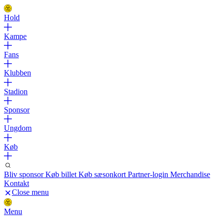
Hold
Kampe
Fans
Klubben
Stadion
Sponsor
Ungdom
Køb
Bliv sponsor
Køb billet
Køb sæsonkort
Partner-login
Merchandise
Kontakt
Close menu
Menu