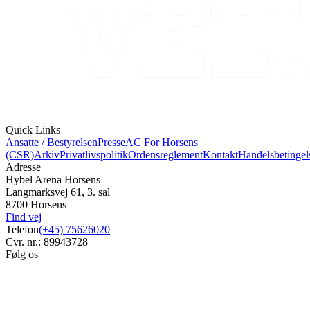
Quick Links
Ansatte / Bestyrelsen
Presse
AC For Horsens
(CSR)
Arkiv
Privatlivspolitik
Ordensreglement
Kontakt
Handelsbetingel
Adresse
Hybel Arena Horsens
Langmarksvej 61, 3. sal
8700 Horsens
Find vej
Telefon
(+45) 75626020
Cvr. nr.: 89943728
Følg os