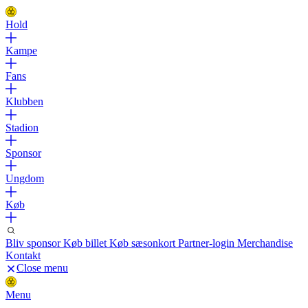
Hold
Kampe
Fans
Klubben
Stadion
Sponsor
Ungdom
Køb
Bliv sponsor
Køb billet
Køb sæsonkort
Partner-login
Merchandise
Kontakt
Close menu
Menu