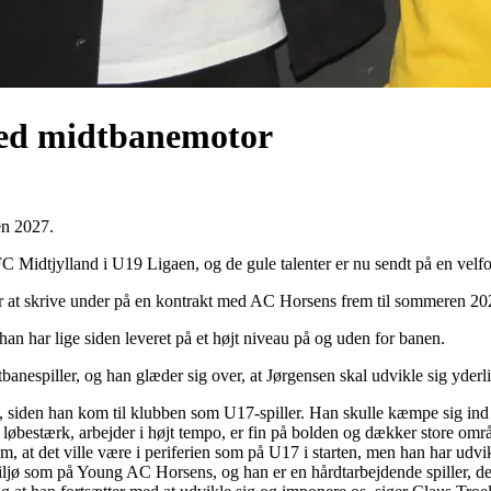
med midtbanemotor
en 2027.
Midtjylland i U19 Ligaen, og de gule talenter er nu sendt på en velfort
for at skrive under på en kontrakt med AC Horsens frem til sommeren 20
han har lige siden leveret på et højt niveau på og uden for banen.
nespiller, og han glæder sig over, at Jørgensen skal udvikle sig yderl
, siden han kom til klubben som U17-spiller. Han skulle kæmpe sig ind på
n er løbestærk, arbejder i højt tempo, er fin på bolden og dækker store om
at det ville være i periferien som på U17 i starten, men han har udviklet
lt miljø som på Young AC Horsens, og han er en hårdtarbejdende spiller, d