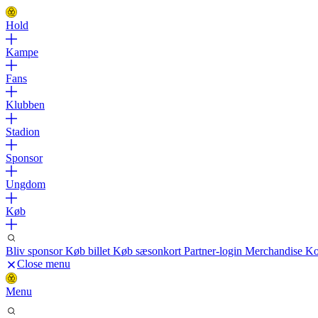
Hold
Kampe
Fans
Klubben
Stadion
Sponsor
Ungdom
Køb
Bliv sponsor
Køb billet
Køb sæsonkort
Partner-login
Merchandise
Ko
Close menu
Menu