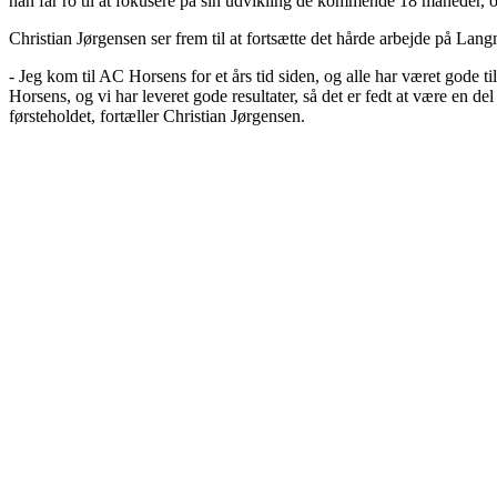
han får ro til at fokusere på sin udvikling de kommende 18 måneder, o
Christian Jørgensen ser frem til at fortsætte det hårde arbejde på Lan
- Jeg kom til AC Horsens for et års tid siden, og alle har været gode 
Horsens, og vi har leveret gode resultater, så det er fedt at være en d
førsteholdet, fortæller Christian Jørgensen.