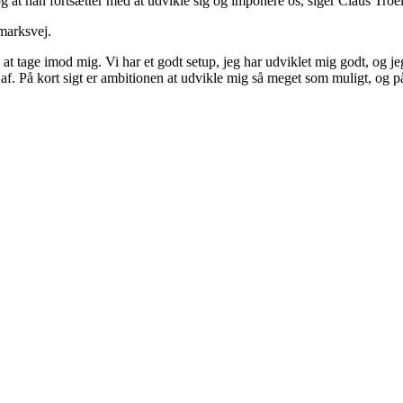
g at han fortsætter med at udvikle sig og imponere os, siger Claus Troe
gmarksvej.
til at tage imod mig. Vi har et godt setup, jeg har udviklet mig godt, o
el af. På kort sigt er ambitionen at udvikle mig så meget som muligt, og