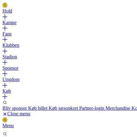
Hold
Kampe
Fans
Klubben
Stadion
Sponsor
Ungdom
Køb
Bliv sponsor
Køb billet
Køb sæsonkort
Partner-login
Merchandise
Ko
Close menu
Menu