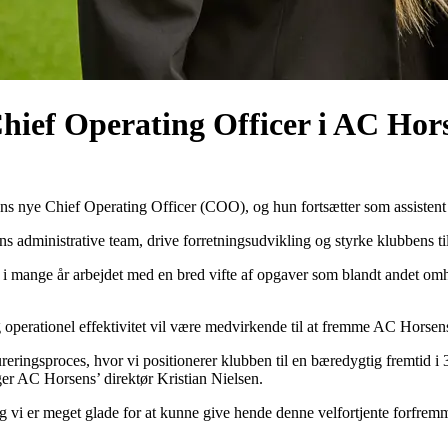
Chief Operating Officer i AC Hor
s nye Chief Operating Officer (COO), og hun fortsætter som assistent 
ens administrative team, drive forretningsudvikling og styrke klubbens t
har i mange år arbejdet med en bred vifte af opgaver som blandt andet 
perationel effektivitet vil være medvirkende til at fremme AC Horsens'
ringsproces, hvor vi positionerer klubben til en bæredygtig fremtid i 
siger AC Horsens’ direktør Kristian Nielsen.
 og vi er meget glade for at kunne give hende denne velfortjente forfre