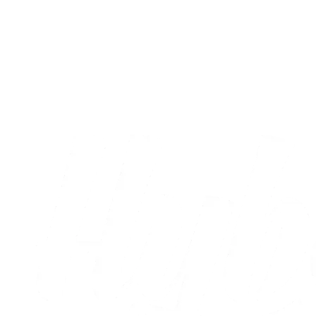
A-truppen
Sæt X i kalenderen: Runde otte og ni er
nu fastlagt
05.08.2026
Alle nyheder