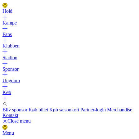
Hold
Kampe
Fans
Klubben
Stadion
Sponsor
Ungdom
Køb
Bliv sponsor
Køb billet
Køb sæsonkort
Partner-login
Merchandise
Kontakt
Close menu
Menu