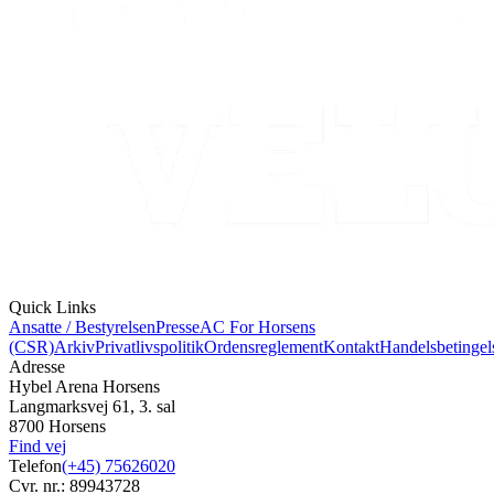
Quick Links
Ansatte / Bestyrelsen
Presse
AC For Horsens
(CSR)
Arkiv
Privatlivspolitik
Ordensreglement
Kontakt
Handelsbetingel
Adresse
Hybel Arena Horsens
Langmarksvej 61, 3. sal
8700 Horsens
Find vej
Telefon
(+45) 75626020
Cvr. nr.: 89943728