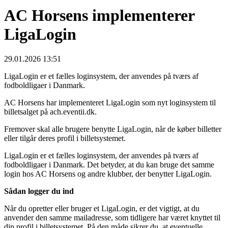
AC Horsens implementerer
LigaLogin
29.01.2026 13:51
LigaLogin er et fælles loginsystem, der anvendes på tværs af
fodboldligaer i Danmark.
AC Horsens har implementeret LigaLogin som nyt loginsystem til
billetsalget på ach.eventii.dk.
Fremover skal alle brugere benytte LigaLogin, når de køber billetter
eller tilgår deres profil i billetsystemet.
LigaLogin er et fælles loginsystem, der anvendes på tværs af
fodboldligaer i Danmark. Det betyder, at du kan bruge det samme
login hos AC Horsens og andre klubber, der benytter LigaLogin.
Sådan logger du ind
Når du opretter eller bruger et LigaLogin, er det vigtigt, at du
anvender den samme mailadresse, som tidligere har været knyttet til
din profil i billetsystemet. På den måde sikrer du, at eventuelle