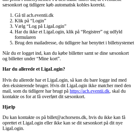
sæsonkort og tidligere køb automatisk kobles korrekt.
Gå til ach.eventii.dk
Klik på “Login”
Vælg “Log på LigaLogin”
Har du ikke et LigaLogin, klik på “Registrer” og udfyld
formularen
Brug den mailadresse, du tidligere har benyttet i billetsystemet
Når du er logget ind, kan du købe billetter samt se dine sæsonkort
og billetter under “Mine kort”.
Har du allerede et LigaLogin?
Hvis du allerede har et LigaLogin, så kan du bare logge ind med
den eksisterende bruger. Hvis dit LigaLogin ikke matcher med den
mail, som du tidligere har brugt på
https://ach.eventii.dk
, skal du
kontakte os for at få overført dit sæsonkort.
Hjælp
Du kan kontakte os på
billet@achorsens.dk
, hvis du ikke kan få
oprettet et LigaLogin eller ikke kan se dit sæsonkort på dit nye
LigaLogin.