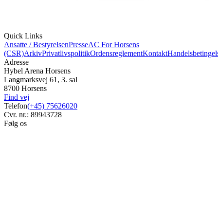
Quick Links
Ansatte / Bestyrelsen
Presse
AC For Horsens
(CSR)
Arkiv
Privatlivspolitik
Ordensreglement
Kontakt
Handelsbetingel
Adresse
Hybel Arena Horsens
Langmarksvej 61, 3. sal
8700 Horsens
Find vej
Telefon
(+45) 75626020
Cvr. nr.: 89943728
Følg os