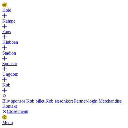
Hold
Kampe
Fans
Klubben
Stadion
Sponsor
Ungdom
Køb
Bliv sponsor
Køb billet
Køb sæsonkort
Partner-login
Merchandise
Kontakt
Close menu
Menu