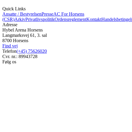
Quick Links
Ansatte / Bestyrelsen
Presse
AC For Horsens
(CSR)
Arkiv
Privatlivspolitik
Ordensreglement
Kontakt
Handelsbetingel
Adresse
Hybel Arena Horsens
Langmarksvej 61, 3. sal
8700 Horsens
Find vej
Telefon
(+45) 75626020
Cvr. nr.: 89943728
Følg os