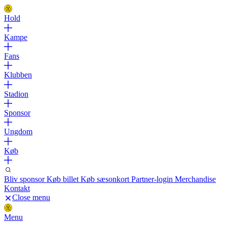
Hold
Kampe
Fans
Klubben
Stadion
Sponsor
Ungdom
Køb
Bliv sponsor
Køb billet
Køb sæsonkort
Partner-login
Merchandise
Kontakt
Close menu
Menu