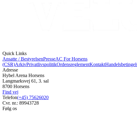
Quick Links
Ansatte / Bestyrelsen
Presse
AC For Horsens
(CSR)
Arkiv
Privatlivspolitik
Ordensreglement
Kontakt
Handelsbetingel
Adresse
Hybel Arena Horsens
Langmarksvej 61, 3. sal
8700 Horsens
Find vej
Telefon
(+45) 75626020
Cvr. nr.: 89943728
Følg os