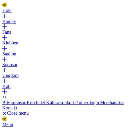
Hold
Kampe
Fans
Klubben
Stadion
Sponsor
Ungdom
Køb
Bliv sponsor
Køb billet
Køb sæsonkort
Partner-login
Merchandise
Kontakt
Close menu
Menu