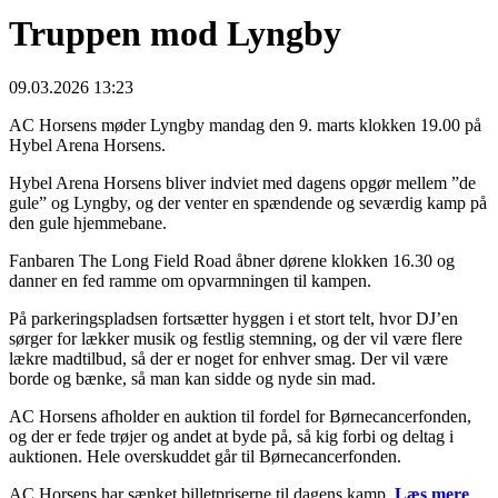
Truppen mod Lyngby
09.03.2026 13:23
AC Horsens møder Lyngby mandag den 9. marts klokken 19.00 på
Hybel Arena Horsens.
Hybel Arena Horsens bliver indviet med dagens opgør mellem ”de
gule” og Lyngby, og der venter en spændende og seværdig kamp på
den gule hjemmebane.
Fanbaren The Long Field Road åbner dørene klokken 16.30 og
danner en fed ramme om opvarmningen til kampen.
På parkeringspladsen fortsætter hyggen i et stort telt, hvor DJ’en
sørger for lækker musik og festlig stemning, og der vil være flere
lækre madtilbud, så der er noget for enhver smag. Der vil være
borde og bænke, så man kan sidde og nyde sin mad.
AC Horsens afholder en auktion til fordel for Børnecancerfonden,
og der er fede trøjer og andet at byde på, så kig forbi og deltag i
auktionen. Hele overskuddet går til Børnecancerfonden.
AC Horsens har sænket billetpriserne til dagens kamp.
Læs mere