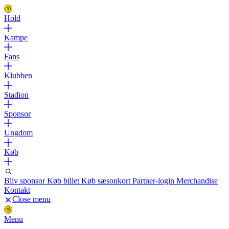
Hold
Kampe
Fans
Klubben
Stadion
Sponsor
Ungdom
Køb
Bliv sponsor
Køb billet
Køb sæsonkort
Partner-login
Merchandise
Kontakt
Close menu
Menu