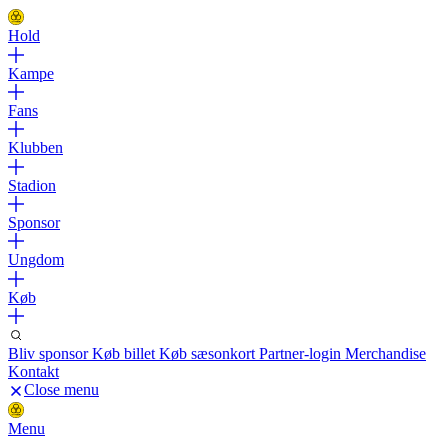
Hold
Kampe
Fans
Klubben
Stadion
Sponsor
Ungdom
Køb
Bliv sponsor
Køb billet
Køb sæsonkort
Partner-login
Merchandise
Kontakt
Close menu
Menu