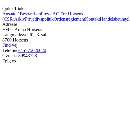
Quick Links
Ansatte / Bestyrelsen
Presse
AC For Horsens
(CSR)
Arkiv
Privatlivspolitik
Ordensreglement
Kontakt
Handelsbetingel
Adresse
Hybel Arena Horsens
Langmarksvej 61, 3. sal
8700 Horsens
Find vej
Telefon
(+45) 75626020
Cvr. nr.: 89943728
Følg os