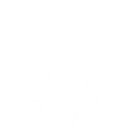
A-truppen
Sæt X i kalenderen: Runde otte og ni er
nu fastlagt
05.08.2026
Alle nyheder