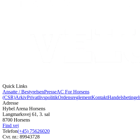
Quick Links
Ansatte / Bestyrelsen
Presse
AC For Horsens
(CSR)
Arkiv
Privatlivspolitik
Ordensreglement
Kontakt
Handelsbetingel
Adresse
Hybel Arena Horsens
Langmarksvej 61, 3. sal
8700 Horsens
Find vej
Telefon
(+45) 75626020
Cvr. nr.: 89943728