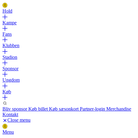
Hold
Kampe
Fans
Klubben
Stadion
Sponsor
Ungdom
Køb
Bliv sponsor
Køb billet
Køb sæsonkort
Partner-login
Merchandise
Kontakt
Close menu
Menu