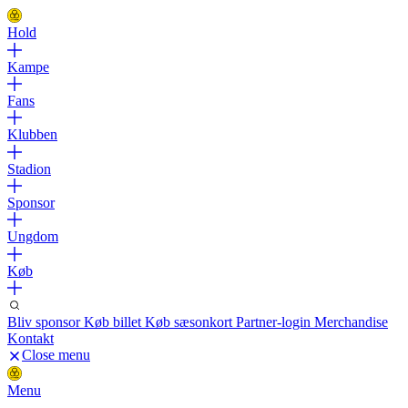
Hold
Kampe
Fans
Klubben
Stadion
Sponsor
Ungdom
Køb
Bliv sponsor
Køb billet
Køb sæsonkort
Partner-login
Merchandise
Kontakt
Close menu
Menu