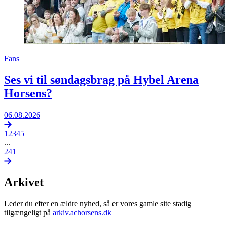
Fans
Ses vi til søndagsbrag på Hybel Arena
Horsens?
06.08.2026
1
2
3
4
5
...
241
Arkivet
Leder du efter en ældre nyhed, så er vores gamle site stadig
tilgængeligt på
arkiv.achorsens.dk