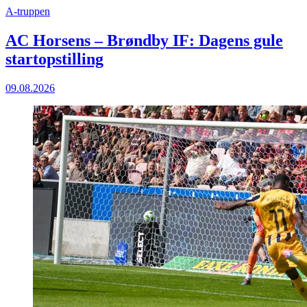
A-truppen
AC Horsens – Brøndby IF: Dagens gule
startopstilling
09.08.2026