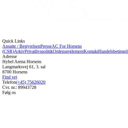
Quick Links
Ansatte / Bestyrelsen
Presse
AC For Horsens
(CSR)
Arkiv
Privatlivspolitik
Ordensreglement
Kontakt
Handelsbetingel
Adresse
Hybel Arena Horsens
Langmarksvej 61, 3. sal
8700 Horsens
Find vej
Telefon
(+45) 75626020
Cvr. nr.: 89943728
Følg os