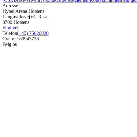
(CSR)
Arkiv
Privatlivspolitik
Ordensreglement
Kontakt
Handelsbetingel
Adresse
Hybel Arena Horsens
Langmarksvej 61, 3. sal
8700 Horsens
Find vej
Telefon
(+45) 75626020
Cvr. nr.: 89943728
Følg os