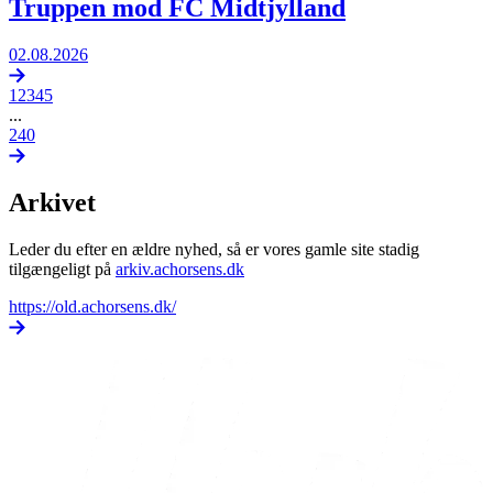
Truppen mod FC Midtjylland
02.08.2026
1
2
3
4
5
...
240
Arkivet
Leder du efter en ældre nyhed, så er vores gamle site stadig
tilgængeligt på
arkiv.achorsens.dk
https://old.achorsens.dk/