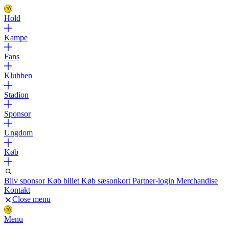
Hold
Kampe
Fans
Klubben
Stadion
Sponsor
Ungdom
Køb
Bliv sponsor
Køb billet
Køb sæsonkort
Partner-login
Merchandise
Kontakt
Close menu
Menu