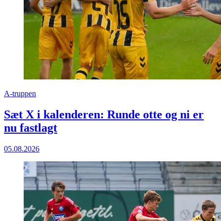
A-truppen
Sæt X i kalenderen: Runde otte og ni er
nu fastlagt
05.08.2026