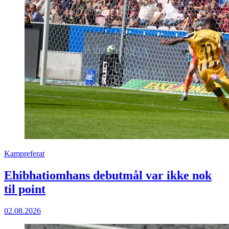
Kampreferat
Ehibhatiomhans debutmål var ikke nok
til point
02.08.2026