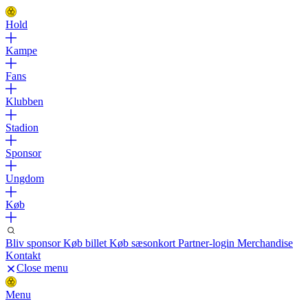
Hold
Kampe
Fans
Klubben
Stadion
Sponsor
Ungdom
Køb
Bliv sponsor
Køb billet
Køb sæsonkort
Partner-login
Merchandise
Kontakt
Close menu
Menu