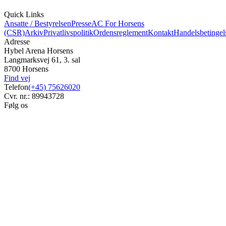
Quick Links
Ansatte / Bestyrelsen
Presse
AC For Horsens
(CSR)
Arkiv
Privatlivspolitik
Ordensreglement
Kontakt
Handelsbetingel
Adresse
Hybel Arena Horsens
Langmarksvej 61, 3. sal
8700 Horsens
Find vej
Telefon
(+45) 75626020
Cvr. nr.: 89943728
Følg os