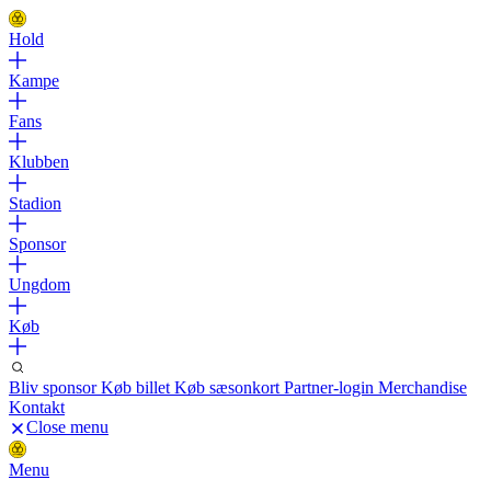
Hold
Kampe
Fans
Klubben
Stadion
Sponsor
Ungdom
Køb
Bliv sponsor
Køb billet
Køb sæsonkort
Partner-login
Merchandise
Kontakt
Close menu
Menu