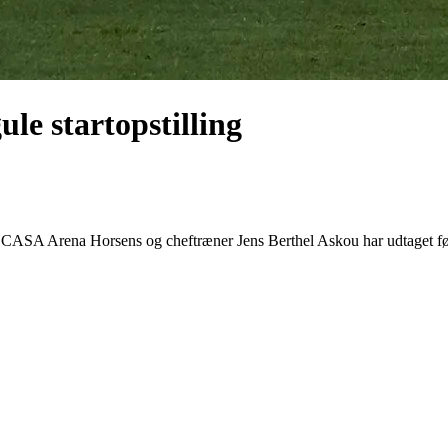
le startopstilling
SA Arena Horsens og cheftræner Jens Berthel Askou har udtaget følgend