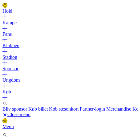
Hold
Kampe
Fans
Klubben
Stadion
Sponsor
Ungdom
Køb
Bliv sponsor
Køb billet
Køb sæsonkort
Partner-login
Merchandise
Ko
Close menu
Menu