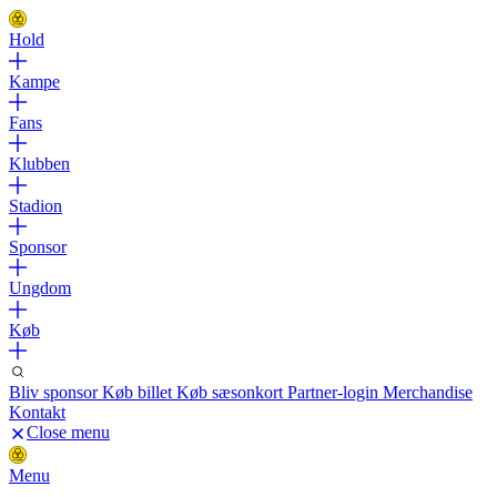
Hold
Kampe
Fans
Klubben
Stadion
Sponsor
Ungdom
Køb
Bliv sponsor
Køb billet
Køb sæsonkort
Partner-login
Merchandise
Kontakt
Close menu
Menu