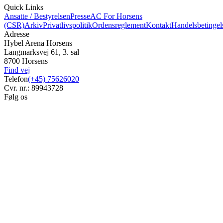
Quick Links
Ansatte / Bestyrelsen
Presse
AC For Horsens
(CSR)
Arkiv
Privatlivspolitik
Ordensreglement
Kontakt
Handelsbetingel
Adresse
Hybel Arena Horsens
Langmarksvej 61, 3. sal
8700 Horsens
Find vej
Telefon
(+45) 75626020
Cvr. nr.: 89943728
Følg os