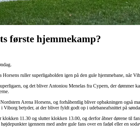
årets første hjemmekamp?
øndag.
Horsens ruller superligabolden igen på den gule hjemmebane, når Vib
uperligaen, og det bliver Antoniou Menelas fra Cypern, der dømmer 
erne.
 Nordstern Arena Horsens, og forhåbentlig bliver opbakningen også mass
i Viborg betyder, at der bliver fyldt godt op i udebaneafsnittet på søn
r klokken 11.30 og slutter klokken 13.00, og derfor åbner dørene til fa
 højdepunkter igennem med andre gule fans over en fadøl eller en soda