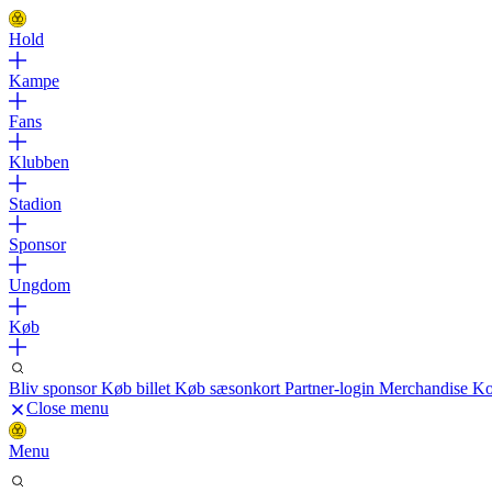
Hold
Kampe
Fans
Klubben
Stadion
Sponsor
Ungdom
Køb
Bliv sponsor
Køb billet
Køb sæsonkort
Partner-login
Merchandise
Ko
Close menu
Menu