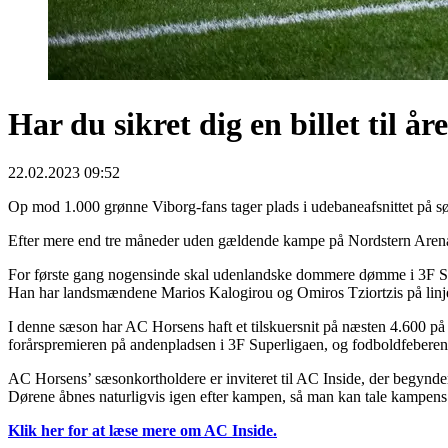
Har du sikret dig en billet til 
22.02.2023 09:52
Op mod 1.000 grønne Viborg-fans tager plads i udebaneafsnittet på s
Efter mere end tre måneder uden gældende kampe på Nordstern Arena 
For første gang nogensinde skal udenlandske dommere dømme i 3F S
Han har landsmændene Marios Kalogirou og Omiros Tziortzis på linj
I denne sæson har AC Horsens haft et tilskuersnit på næsten 4.600 på
forårspremieren på andenpladsen i 3F Superligaen, og fodboldfeberen 
AC Horsens’ sæsonkortholdere er inviteret til AC Inside, der begynde
Dørene åbnes naturligvis igen efter kampen, så man kan tale kampens
Klik her for at læse mere om AC Inside.