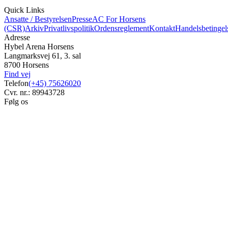
Quick Links
Ansatte / Bestyrelsen
Presse
AC For Horsens
(CSR)
Arkiv
Privatlivspolitik
Ordensreglement
Kontakt
Handelsbetingel
Adresse
Hybel Arena Horsens
Langmarksvej 61, 3. sal
8700 Horsens
Find vej
Telefon
(+45) 75626020
Cvr. nr.: 89943728
Følg os