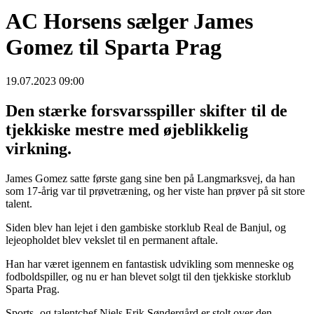
AC Horsens sælger James
Gomez til Sparta Prag
19.07.2023 09:00
Den stærke forsvarsspiller skifter til de
tjekkiske mestre med øjeblikkelig
virkning.
James Gomez satte første gang sine ben på Langmarksvej, da han
som 17-årig var til prøvetræning, og her viste han prøver på sit store
talent.
Siden blev han lejet i den gambiske storklub Real de Banjul, og
lejeopholdet blev vekslet til en permanent aftale.
Han har været igennem en fantastisk udvikling som menneske og
fodboldspiller, og nu er han blevet solgt til den tjekkiske storklub
Sparta Prag.
Sports- og talentchef Niels Erik Søndergård er stolt over den