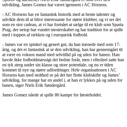
udvikling, James Gomez har været igennem i AC Horsens.
- AC Horsens har en fantastisk historik med at hente talenter og
udvikle dem til at blive interessante for større klubber, og vi ser det
som en stor cadeau, at vi har formået at sælge til en klub som Sparta
Prag, der netop har vundet mesterskabet og har tradition for at spille
med i toppen af rækken og i europæisk fodbold.
- James var en spinkel og genert gut, da han trænede med som 17-
årig, og det er fantastisk at se den udvikling, han har gennemgået til
at være en voksen mand med selvtillid på og uden for banen. Han
havde ikke fodboldmæssigt det bedste forår, men i efteråret satte han
en tyk streg under sin klasse og store potentiale, og nu er tiden
kommet til nye og større udfordringer. Hele organisationen i AC
Horsens kan med stolthed se på det her flotte klubskifte og James’
udvikling, for mange har en andel i, at han er lykkes på og uden for
banen, siger Niels Erik Søndergård.
James Gomez nåede at spille 80 kampe for førsteholdet.