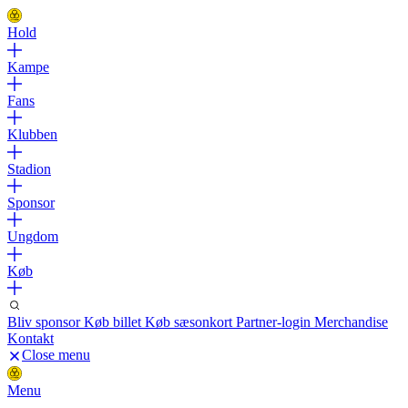
Hold
Kampe
Fans
Klubben
Stadion
Sponsor
Ungdom
Køb
Bliv sponsor
Køb billet
Køb sæsonkort
Partner-login
Merchandise
Kontakt
Close menu
Menu